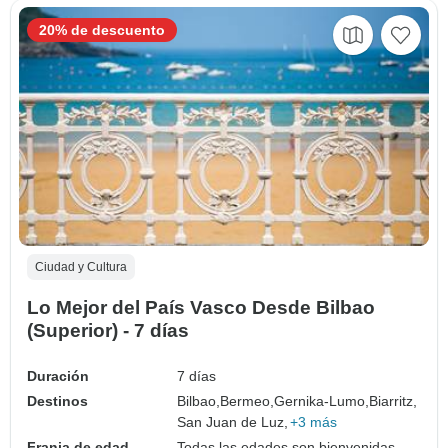
20% de descuento
Ciudad y Cultura
Lo Mejor del País Vasco Desde Bilbao
(Superior) - 7 días
Duración
7 días
Destinos
Bilbao,
Bermeo,
Gernika-Lumo,
Biarritz,
San Juan de Luz,
+3 más
Franja de edad
Todas las edades son bienvenidas