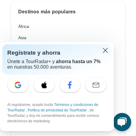
Destinos más populares
África
Asia
Australia / Oceanía
Regístrate y ahorra
Europa
Únete a TourRadar+ y
ahorra hasta un 7%
en nuestras 50.000 aventuras.
Latin América
América del Sur
Egipto
Al registrarme, acepto los/la
Términos y condiciones de
Marruecos
TourRadar
,
Política de privacidad de TourRadar
, de
TourRadar, y doy mi consentimiento para recibir correos
Sudáfrica
electrónicos de marketing.
Bali