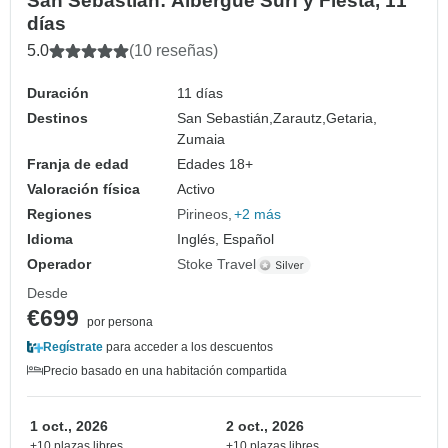
San Sebastián: Albergue Surf y Fiesta, 11
días
5.0
(10 reseñas)
Duración
11 días
Destinos
San Sebastián,
Zarautz,
Getaria,
Zumaia
Franja de edad
Edades 18+
Valoración física
Activo
Regiones
Pirineos
+2 más
Idioma
Inglés, Español
Operador
Stoke Travel
Desde
€699
por persona
Regístrate
para acceder a los descuentos
Precio basado en una habitación compartida
1 oct., 2026
2 oct., 2026
+10 plazas libres
+10 plazas libres