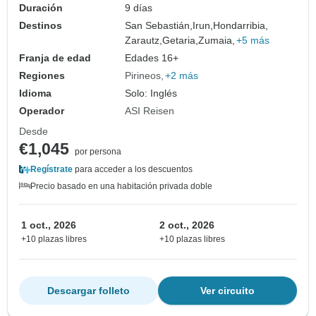
Duración
9 días
Destinos
San Sebastián,
Irun,
Hondarribia,
Zarautz,
Getaria,
Zumaia,
+5 más
Franja de edad
Edades 16+
Regiones
Pirineos
+2 más
Idioma
Solo: Inglés
Operador
ASI Reisen
Desde
€1,045
por persona
Regístrate
para acceder a los descuentos
Precio basado en una habitación privada doble
1 oct., 2026
2 oct., 2026
+10 plazas libres
+10 plazas libres
Descargar folleto
Ver circuito