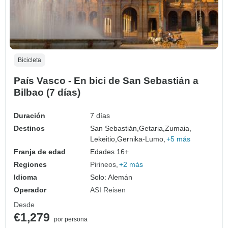
Bicicleta
País Vasco - En bici de San Sebastián a
Bilbao (7 días)
Duración
7 días
Destinos
San Sebastián,
Getaria,
Zumaia,
Lekeitio,
Gernika-Lumo,
+5 más
Franja de edad
Edades 16+
Regiones
Pirineos
+2 más
Idioma
Solo: Alemán
Operador
ASI Reisen
Desde
€1,279
por persona