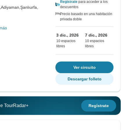
Regístrate
para acceder a los
,
Adiyaman,
Şanlıurfa,
descuentos
Precio basado en una habitación
privada doble
 más
3 dic., 2026
7 dic., 2026
10 espacios
10 espacios
libres
libres
Ver circuito
Descargar folleto
 de TourRadar+
Regístrate