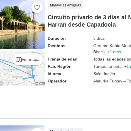
Maravillas Antiguas
Circuito privado de 3 días al
Harran desde Capadocia
Duración
3 días
Destinos
Goreme,
Kahta,
Mont
Birecik,
+1 más
Franja de edad
Todas las edades s
Ver mapa
País Región
Turquía oriental
+1
Idioma
Solo: Inglés
Operador
Alaturka Turkey – T