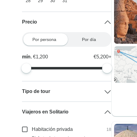
28
29
30
31
Precio
Por persona
Por día
mín.
€1,200
€5,200+
Tipo de tour
Viajeros en Solitario
Habitación privada
18