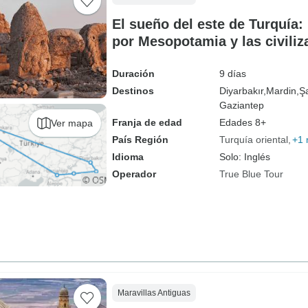
El sueño del este de Turquía: 
por Mesopotamia y las civiliz
Duración
9 días
Destinos
Diyarbakır,
Mardin,
Şa
Gaziantep
Franja de edad
Edades 8+
Ver mapa
País Región
Turquía oriental
+1
Idioma
Solo: Inglés
Operador
True Blue Tour
Maravillas Antiguas