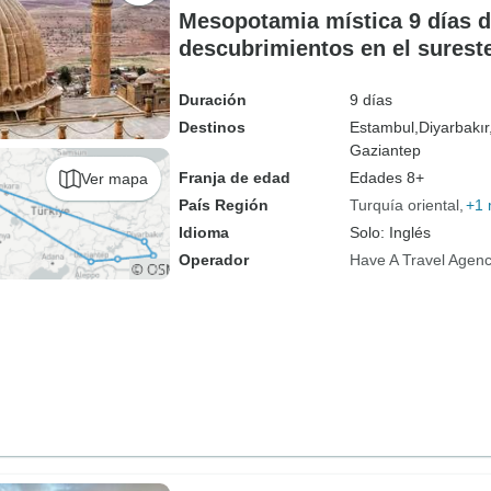
Mesopotamia mística 9 días 
descubrimientos en el surest
Duración
9 días
Destinos
Estambul,
Diyarbakır
Gaziantep
Franja de edad
Edades 8+
Ver mapa
País Región
Turquía oriental
+1
Idioma
Solo: Inglés
Operador
Have A Travel Agen