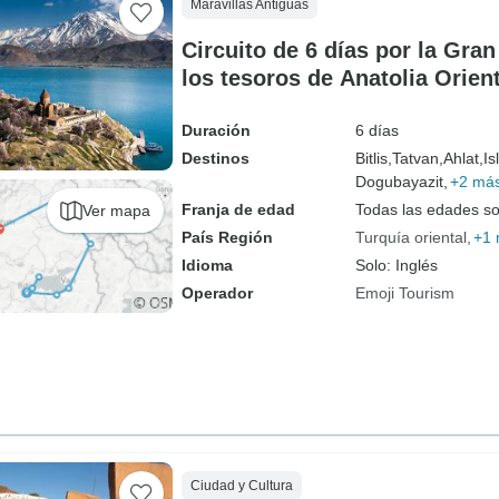
Maravillas Antiguas
Circuito de 6 días por la Gran
los tesoros de Anatolia Orient
Duración
6 días
Destinos
Bitlis,
Tatvan,
Ahlat,
Is
Dogubayazit,
+2 má
Franja de edad
Todas las edades s
Ver mapa
País Región
Turquía oriental
+1
Idioma
Solo: Inglés
Operador
Emoji Tourism
Ciudad y Cultura