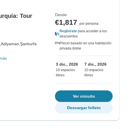
Desde
urquía: Tour
€1,817
por persona
Regístrate
para acceder a los
descuentos
Precio basado en una habitación
,
Adiyaman,
Şanlıurfa
privada doble
 más
3 dic., 2026
7 dic., 2026
10 espacios
10 espacios
libres
libres
Ver circuito
Descargar folleto