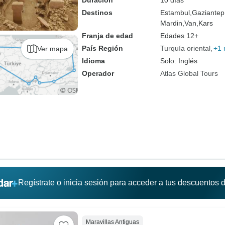
Duración
10 días
Destinos
Estambul,
Gaziantep
Mardin,
Van,
Kars
Franja de edad
Edades 12+
País Región
Turquía oriental
+1
Ver mapa
Idioma
Solo: Inglés
Operador
Atlas Global Tours
Regístrate o inicia sesión para acceder a tus descuentos
Maravillas Antiguas