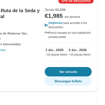
10% de descuento
Desde
€2,206
 Ruta de la Seda y
€1,985
al
por persona
Regístrate
para acceder a los
descuentos
Precio basado en una habitación
la de Akdamar,
Van,
privada doble
s
on bienvenidas
 más
1 dic., 2026
2 dic., 2026
+10 plazas libres
+10 plazas libres
Ver circuito
Descargar folleto