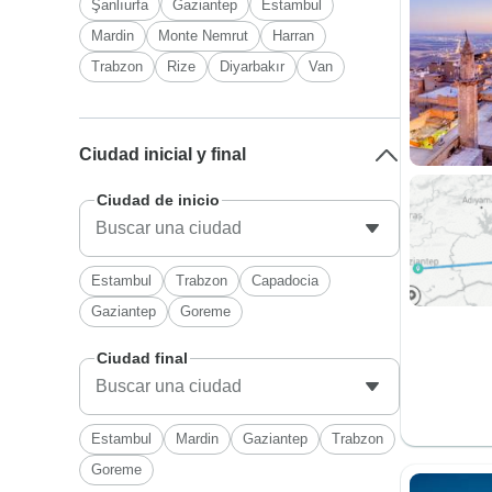
Şanlıurfa
Gaziantep
Estambul
Mardin
Monte Nemrut
Harran
Trabzon
Rize
Diyarbakır
Van
Ciudad inicial y final
Ciudad de inicio
Estambul
Trabzon
Capadocia
Gaziantep
Goreme
Ciudad final
Estambul
Mardin
Gaziantep
Trabzon
Goreme