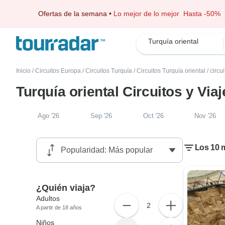
Ofertas de la semana
•
Lo mejor de lo mejor
Hasta -50%
Turquía oriental
Inicio
/
Circuitos Europa
/
Circuitos Turquía
/
Circuitos Turquía oriental
/
circu
Turquía oriental Circuitos y Vi
Ago '26
Sep '26
Oct '26
Nov '26
Los 10 m
¿Quién viaja?
Adultos
2
A partir de 18 años
Niños