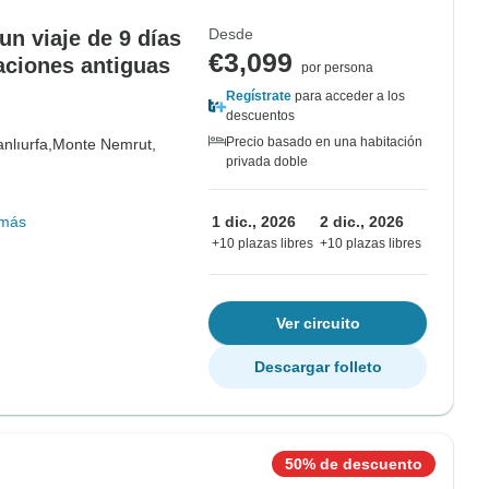
Desde
un viaje de 9 días
€3,099
aciones antiguas
por persona
Regístrate
para acceder a los
descuentos
Precio basado en una habitación
nlıurfa,
Monte Nemrut,
privada doble
 más
1 dic., 2026
2 dic., 2026
+10 plazas libres
+10 plazas libres
Ver circuito
Descargar folleto
50% de descuento