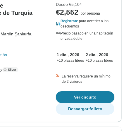
Desde
€5,104
de
€2,552
e de Turquía
por persona
Regístrate
para acceder a los
descuentos
Precio basado en una habitación
,
Mardin,
Şanlıurfa,
privada doble
 más
1 dic., 2026
2 dic., 2026
+10 plazas libres
+10 plazas libres
cy
La reserva requiere un mínimo
de 2 viajeros
Ver circuito
Descargar folleto