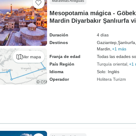
Maravillas Antiguas
Mesopotamia mágica - Göbekl
Mardin Diyarbakır Şanlıurfa v
Duración
4 días
Destinos
Gaziantep,
Şanlıurfa
Mardin,
+1 más
Franja de edad
Todas las edades s
Ver mapa
País Región
Turquía oriental
+1
Idioma
Solo: Inglés
Operador
Holitera Turizm