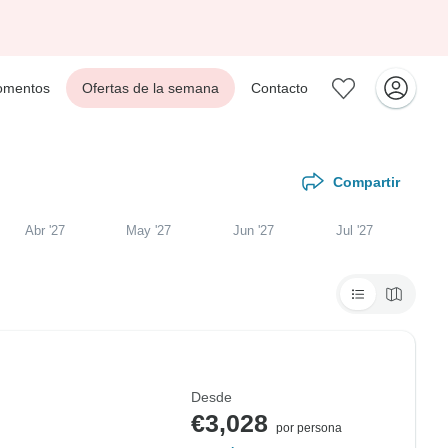
mentos
Ofertas de la semana
Contacto
Compartir
Abr '27
May '27
Jun '27
Jul '27
Desde
l
€3,028
por persona