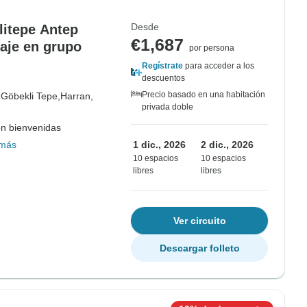
Desde
itepe Antep
€1,687
iaje en grupo
por persona
Regístrate
para acceder a los
descuentos
Precio basado en una habitación
,
Göbekli Tepe,
Harran,
privada doble
on bienvenidas
 más
1 dic., 2026
2 dic., 2026
10 espacios
10 espacios
libres
libres
Ver circuito
Descargar folleto