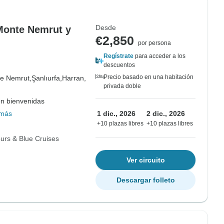
Desde
 Monte Nemrut y
€2,850
por persona
Regístrate
para acceder a los
descuentos
Precio basado en una habitación
e Nemrut,
Şanlıurfa,
Harran,
privada doble
on bienvenidas
 más
1 dic., 2026
2 dic., 2026
+10 plazas libres
+10 plazas libres
ours & Blue Cruises
Ver circuito
Descargar folleto