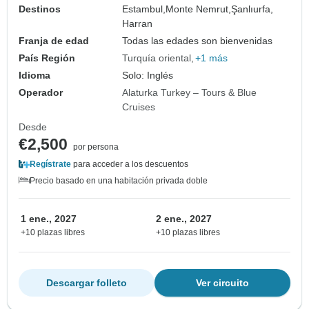
Destinos
Estambul,
Monte Nemrut,
Şanlıurfa,
Harran
Franja de edad
Todas las edades son bienvenidas
País Región
Turquía oriental
+1 más
Idioma
Solo: Inglés
Operador
Alaturka Turkey – Tours & Blue
Cruises
Desde
€2,500
por persona
Regístrate
para acceder a los descuentos
Precio basado en una habitación privada doble
1 ene., 2027
2 ene., 2027
+10 plazas libres
+10 plazas libres
Descargar folleto
Ver circuito