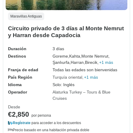
Maravillas Antiguas
Circuito privado de 3 días al Monte Nemrut
y Harran desde Capadocia
Duración
3 días
Destinos
Goreme,
Kahta,
Monte Nemrut,
Şanlıurfa,
Harran,
Birecik,
+1 más
Franja de edad
Todas las edades son bienvenidas
País Región
Turquía oriental
+1 más
Idioma
Solo: Inglés
Operador
Alaturka Turkey – Tours & Blue
Cruises
Desde
€2,850
por persona
Regístrate
para acceder a los descuentos
Precio basado en una habitación privada doble