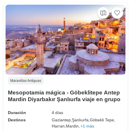
Maravillas Antiguas
Mesopotamia mágica - Göbeklitepe Antep
Mardin Diyarbakır Şanlıurfa viaje en grupo
Duración
4 días
Destinos
Gaziantep,
Şanlıurfa,
Göbekli Tepe,
Harran,
Mardin,
+1 más