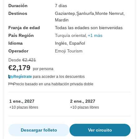
Duración
7 días
Destinos
Gaziantep,
Şanlıurfa,
Monte Nemrut,
Mardin
Franja de edad
Todas las edades son bienvenidas
País Región
Turquía oriental
+1 más
Idioma
Inglés, Español
Operador
Emoji Tourism
Desde
€2,421
€2,179
por persona
Regístrate
para acceder a los descuentos
Precio basado en una habitación privada doble
1 ene., 2027
2 ene., 2027
+10 plazas libres
+10 plazas libres
Descargar folleto
Ver circuito