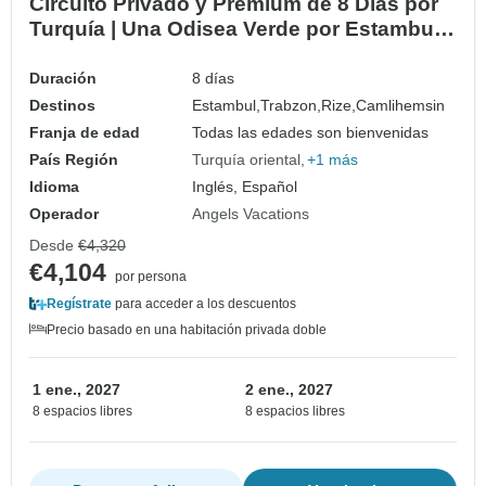
Circuito Privado y Premium de 8 Días por
Turquía | Una Odisea Verde por Estambul y
el Mar Negro | Sin largos viajes por
carretera | por Angels Vacations
Duración
8 días
Destinos
Estambul,
Trabzon,
Rize,
Camlihemsin
Franja de edad
Todas las edades son bienvenidas
País Región
Turquía oriental
+1 más
Idioma
Inglés, Español
Operador
Angels Vacations
Desde
€4,320
€4,104
por persona
Regístrate
para acceder a los descuentos
Precio basado en una habitación privada doble
1 ene., 2027
2 ene., 2027
8 espacios libres
8 espacios libres