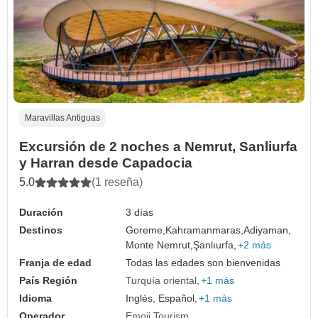
Maravillas Antiguas
Excursión de 2 noches a Nemrut, Sanliurfa
y Harran desde Capadocia
5.0
(1 reseña)
Duración
3 días
Destinos
Goreme,
Kahramanmaras,
Adiyaman,
Monte Nemrut,
Şanlıurfa,
+2 más
Franja de edad
Todas las edades son bienvenidas
País Región
Turquía oriental
+1 más
Idioma
Inglés, Español,
+1 más
Operador
Emoji Tourism