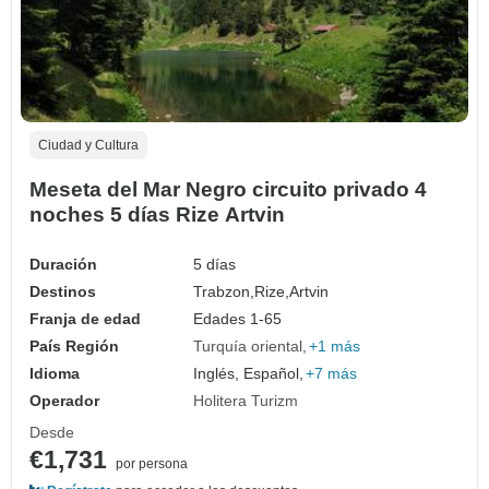
Ciudad y Cultura
Meseta del Mar Negro circuito privado 4
noches 5 días Rize Artvin
Duración
5 días
Destinos
Trabzon,
Rize,
Artvin
Franja de edad
Edades 1-65
País Región
Turquía oriental
+1 más
Idioma
Inglés, Español,
+7 más
Operador
Holitera Turizm
Desde
€1,731
por persona