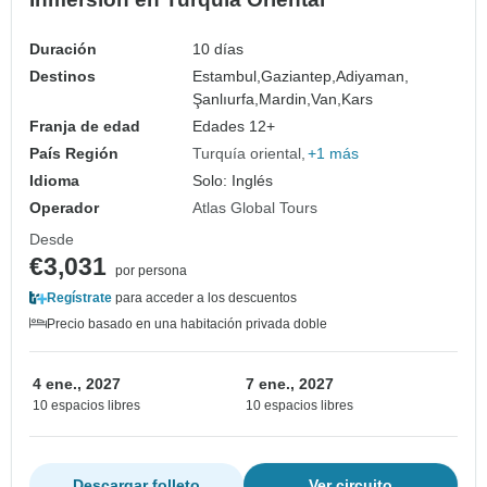
Duración
10 días
Destinos
Estambul,
Gaziantep,
Adiyaman,
Şanlıurfa,
Mardin,
Van,
Kars
Franja de edad
Edades 12+
País Región
Turquía oriental
+1 más
Idioma
Solo: Inglés
Operador
Atlas Global Tours
Desde
€3,031
por persona
Regístrate
para acceder a los descuentos
Precio basado en una habitación privada doble
4 ene., 2027
7 ene., 2027
10 espacios libres
10 espacios libres
Descargar folleto
Ver circuito