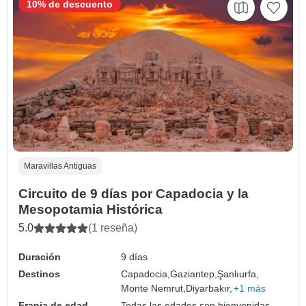
10% de descuento
Maravillas Antiguas
Circuito de 9 días por Capadocia y la
Mesopotamia Histórica
5.0
(1 reseña)
Duración
9 días
Destinos
Capadocia,
Gaziantep,
Şanlıurfa,
Monte Nemrut,
Diyarbakır,
+1 más
Franja de edad
Todas las edades son bienvenidas