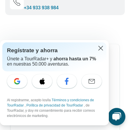
+34 933 938 984
Regístrate y ahorra
Destinos más populares
Únete a TourRadar+ y
ahorra hasta un 7%
en nuestras 50.000 aventuras.
África
Asia
Australia / Oceanía
Europa
Al registrarme, acepto los/la
Términos y condiciones de
TourRadar
,
Política de privacidad de TourRadar
, de
TourRadar, y doy mi consentimiento para recibir correos
Latin América
electrónicos de marketing.
América del Sur