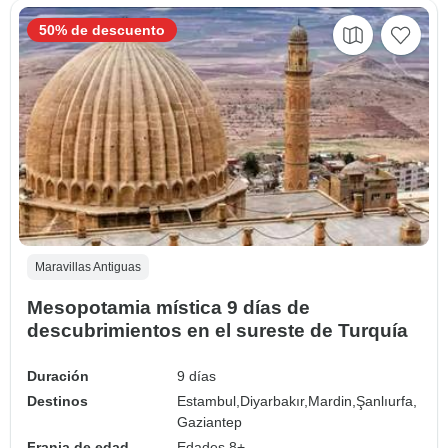
50% de descuento
Maravillas Antiguas
Mesopotamia mística 9 días de
descubrimientos en el sureste de Turquía
Duración
9 días
Destinos
Estambul,
Diyarbakır,
Mardin,
Şanlıurfa,
Gaziantep
Franja de edad
Edades 8+