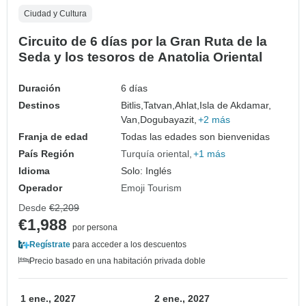
Ciudad y Cultura
Circuito de 6 días por la Gran Ruta de la
Seda y los tesoros de Anatolia Oriental
Duración
6 días
Destinos
Bitlis,
Tatvan,
Ahlat,
Isla de Akdamar,
Van,
Dogubayazit,
+2 más
Franja de edad
Todas las edades son bienvenidas
País Región
Turquía oriental
+1 más
Idioma
Solo: Inglés
Operador
Emoji Tourism
Desde
€2,209
€1,988
por persona
Regístrate
para acceder a los descuentos
Precio basado en una habitación privada doble
1 ene., 2027
2 ene., 2027