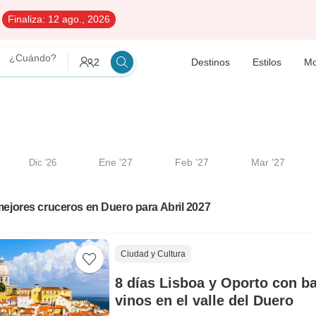
Finaliza:
12 ago., 2026
¿Cuándo?
2
Destinos
Estilos
Mo
Ene '27
Feb '27
Mar '27
Dic '26
ejores cruceros en Duero para Abril 2027
Ciudad y Cultura
8 días Lisboa y Oporto con ba
vinos en el valle del Duero