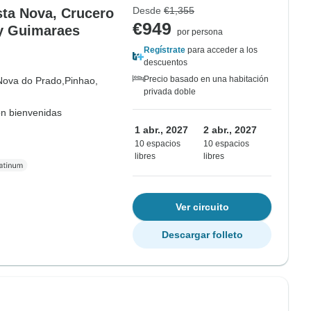
Desde
€1,355
sta Nova, Crucero
€949
 y Guimaraes
por persona
Regístrate
para acceder a los
descuentos
Precio basado en una habitación
Nova do Prado,
Pinhao,
privada doble
on bienvenidas
1 abr., 2027
2 abr., 2027
10 espacios
10 espacios
libres
libres
Ver circuito
Descargar folleto