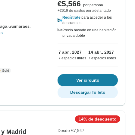
€5,566
por persona
+€619 de gastos por adelantado
Regístrate
para acceder a los
descuentos
aga,
Guimaraes,
Precio basado en una habitación
ás
privada doble
7 abr., 2027
14 abr., 2027
7 espacios libres
7 espacios libres
Ver circuito
Descargar folleto
14% de descuento
Desde
€7,947
 y Madrid