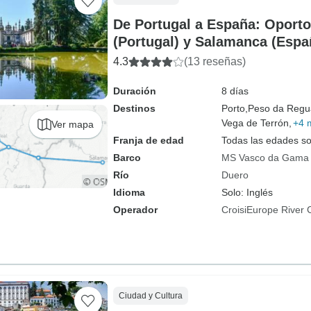
De Portugal a España: Oporto,
(Portugal) y Salamanca (Espa
puerto a puerto) - Vasco de 
4.3
(13 reseñas)
Duración
8 días
Destinos
Porto,
Peso da Regu
Vega de Terrón,
+4 
Ver mapa
Franja de edad
Todas las edades s
Barco
MS Vasco da Gama
Río
Duero
Idioma
Solo: Inglés
Operador
CroisiEurope River 
Ciudad y Cultura