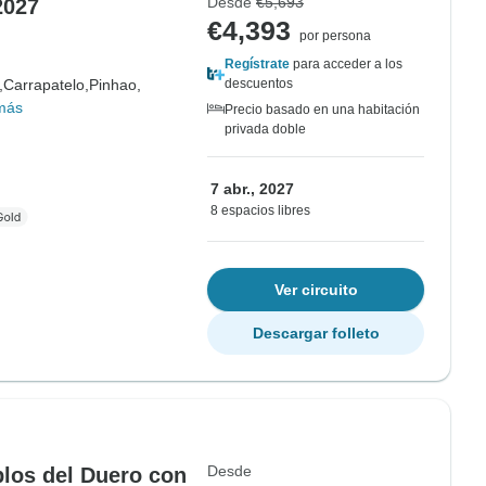
Desde
€5,693
2027
€4,393
por persona
Regístrate
para acceder a los
,
Carrapatelo,
Pinhao,
descuentos
más
Precio basado en una habitación
privada doble
7 abr., 2027
8 espacios libres
Ver circuito
Descargar folleto
Desde
blos del Duero con