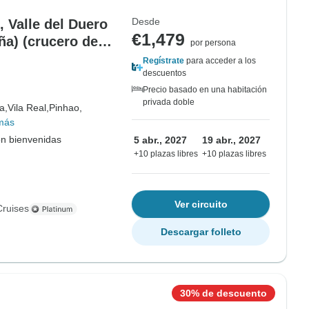
Desde
 Valle del Duero
€1,479
ña) (crucero de
por persona
Gama
Regístrate
para acceder a los
descuentos
Precio basado en una habitación
privada doble
a,
Vila Real,
Pinhao,
más
on bienvenidas
5 abr., 2027
19 abr., 2027
+10 plazas libres
+10 plazas libres
Ver circuito
Cruises
Descargar folleto
30% de descuento