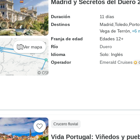
Madrid y Secretos del Duero 
Duración
11 días
Destinos
Madrid,
Toledo,
Porto
Vega de Terrón,
+6 
Franja de edad
Edades 12+
Río
Duero
Ver mapa
Idioma
Solo: Inglés
Operador
Emerald Cruises
Crucero fluvial
Vida Portugal: Viñedos y pue