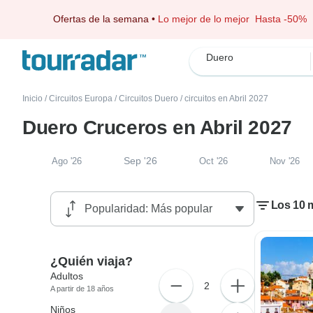
Ofertas de la semana
•
Lo mejor de lo mejor
Hasta -50%
Duero
Inicio
/
Circuitos Europa
/
Circuitos Duero
/
circuitos en Abril 2027
Duero Cruceros en Abril 2027
Sep '26
Ago '26
Oct '26
Nov '26
Los 10 m
¿Quién viaja?
Adultos
2
A partir de 18 años
Niños