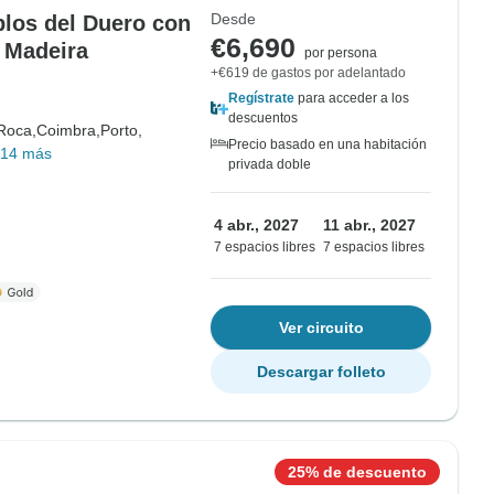
Desde
blos del Duero con
€6,690
 Madeira
por persona
+€619 de gastos por adelantado
Regístrate
para acceder a los
descuentos
Roca,
Coimbra,
Porto,
Precio basado en una habitación
14 más
privada doble
4 abr., 2027
11 abr., 2027
7 espacios libres
7 espacios libres
Ver circuito
Descargar folleto
25% de descuento