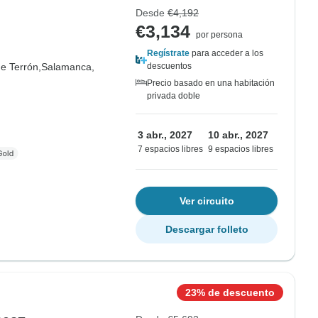
Desde
€4,192
€3,134
por persona
Regístrate
para acceder a los
e Terrón,
Salamanca,
descuentos
Precio basado en una habitación
privada doble
3 abr., 2027
10 abr., 2027
7 espacios libres
9 espacios libres
Ver circuito
Descargar folleto
23% de descuento