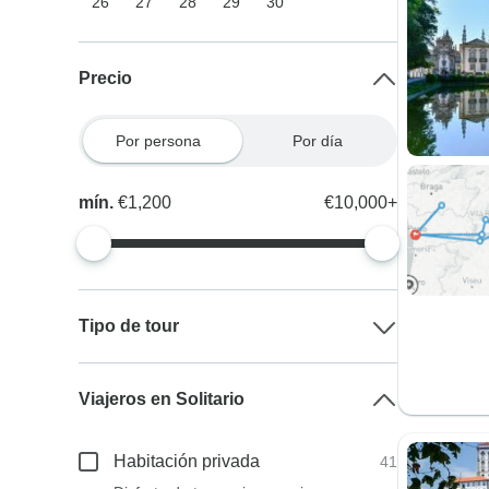
26
27
28
29
30
Precio
Por persona
Por día
mín.
€1,200
€10,000+
Tipo de tour
Viajeros en Solitario
Habitación privada
41