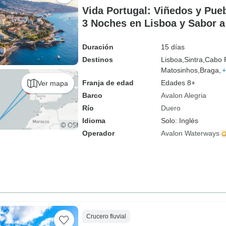
Vida Portugal: Viñedos y Pue
3 Noches en Lisboa y Sabor a
Duración
15 días
Destinos
Lisboa,
Sintra,
Cabo 
Matosinhos,
Braga,
+
Franja de edad
Edades 8+
Ver mapa
Barco
Avalon Alegria
Río
Duero
Idioma
Solo: Inglés
Operador
Avalon Waterways
Crucero fluvial