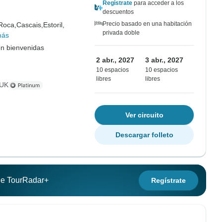
Regístrate
para acceder a los
descuentos
Precio basado en una habitación
Roca,
Cascais,
Estoril,
privada doble
más
on bienvenidas
2 abr., 2027
3 abr., 2027
10 espacios
10 espacios
libres
libres
 UK
Ver circuito
Descargar folleto
 de TourRadar+
Regístrate