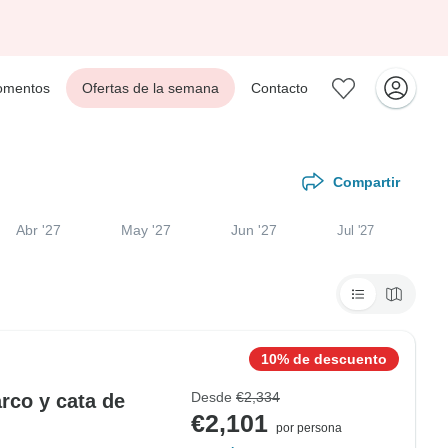
mentos
Ofertas de la semana
Contacto
Compartir
Abr '27
May '27
Jun '27
Jul '27
10% de descuento
Desde
€2,334
rco y cata de
€2,101
por persona