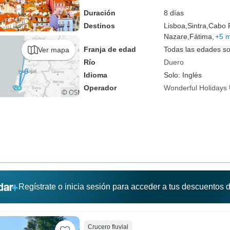
Duración
8 días
Destinos
Lisboa,
Sintra,
Cabo 
Nazare,
Fátima,
+5 
Franja de edad
Todas las edades s
Ver mapa
Río
Duero
Idioma
Solo: Inglés
Operador
Wonderful Holidays
Regístrate o inicia sesión para acceder a tus descuentos
Crucero fluvial