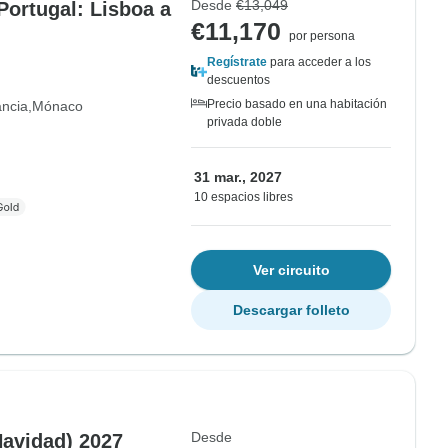
Desde
€13,049
Portugal: Lisboa a
€11,170
por persona
Regístrate
para acceder a los
descuentos
Precio basado en una habitación
ancia
Mónaco
privada doble
31 mar., 2027
10 espacios libres
Ver circuito
Descargar folleto
Desde
Navidad) 2027