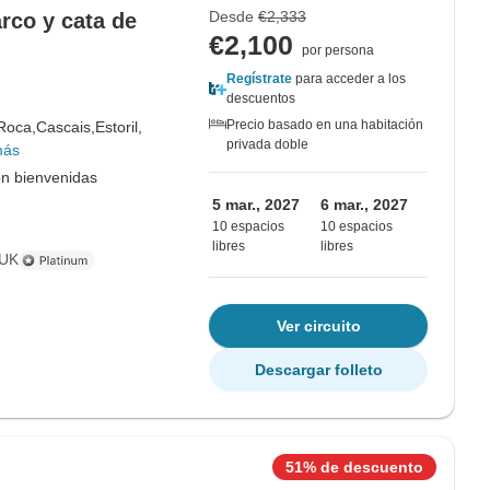
Desde
€2,333
rco y cata de
€2,100
por persona
Regístrate
para acceder a los
descuentos
Precio basado en una habitación
Roca,
Cascais,
Estoril,
privada doble
más
on bienvenidas
5 mar., 2027
6 mar., 2027
10 espacios
10 espacios
libres
libres
 UK
Ver circuito
Descargar folleto
51% de descuento