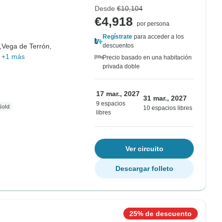
Desde
€10,104
€4,918
por persona
Regístrate
para acceder a los
,
Vega de Terrón,
descuentos
,
+1 más
Precio basado en una habitación
privada doble
17 mar., 2027
31 mar., 2027
9 espacios
10 espacios libres
libres
Ver circuito
Descargar folleto
25% de descuento