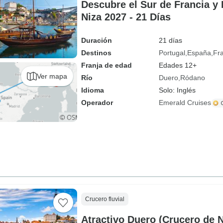
Descubre el Sur de Francia y 
Niza 2027 - 21 Días
Duración
21 días
Destinos
Portugal
España
Fr
Franja de edad
Edades 12+
Ver mapa
Río
Duero
Ródano
Idioma
Solo: Inglés
Operador
Emerald Cruises
Crucero fluvial
Atractivo Duero (Crucero de 