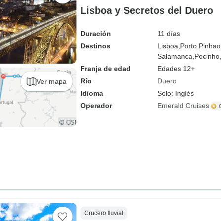
Lisboa y Secretos del Duero
Duración
11 días
Destinos
Lisboa,
Porto,
Pinhao
Salamanca,
Pocinho
Franja de edad
Edades 12+
Río
Duero
Ver mapa
Idioma
Solo: Inglés
Operador
Emerald Cruises
Crucero fluvial