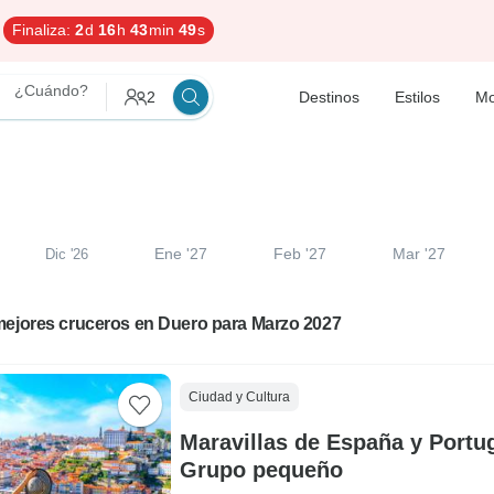
Finaliza:
2
d
16
h
43
min
48
s
¿Cuándo?
2
Destinos
Estilos
Mo
Ene '27
Feb '27
Mar '27
Dic '26
mejores cruceros en Duero para Marzo 2027
Ciudad y Cultura
Maravillas de España y Portug
Grupo pequeño