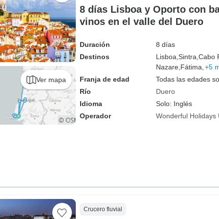
8 días Lisboa y Oporto con ba
vinos en el valle del Duero
Duración
8 días
Destinos
Lisboa,
Sintra,
Cabo 
Nazare,
Fátima,
+5 
Franja de edad
Todas las edades s
Ver mapa
Río
Duero
Idioma
Solo: Inglés
Operador
Wonderful Holidays
Crucero fluvial