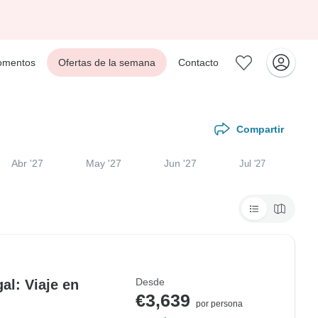
mentos
Ofertas de la semana
Contacto
Compartir
Abr '27
May '27
Jun '27
Jul '27
Desde
al: Viaje en
€3,639
por persona