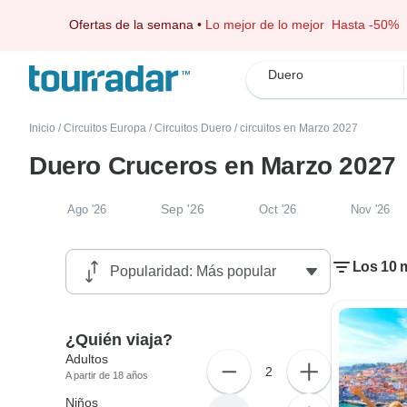
Ofertas de la semana
•
Lo mejor de lo mejor
Hasta -50%
Duero
Inicio
/
Circuitos Europa
/
Circuitos Duero
/
circuitos en Marzo 2027
Duero Cruceros en Marzo 2027
Sep '26
Ago '26
Oct '26
Nov '26
Los 10 
¿Quién viaja?
Adultos
2
A partir de 18 años
Niños