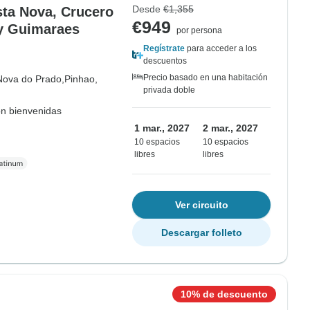
Desde
€1,355
sta Nova, Crucero
€949
 y Guimaraes
por persona
Regístrate
para acceder a los
descuentos
Precio basado en una habitación
Nova do Prado,
Pinhao,
privada doble
on bienvenidas
1 mar., 2027
2 mar., 2027
10 espacios
10 espacios
libres
libres
Ver circuito
Descargar folleto
10% de descuento