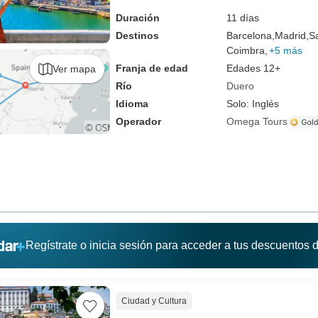
Duración
11 días
Destinos
Barcelona,
Madrid,
S
Coimbra,
+5 más
Franja de edad
Edades 12+
Ver mapa
Río
Duero
Idioma
Solo: Inglés
Operador
Omega Tours
Regístrate o inicia sesión para acceder a tus descuentos
Ciudad y Cultura