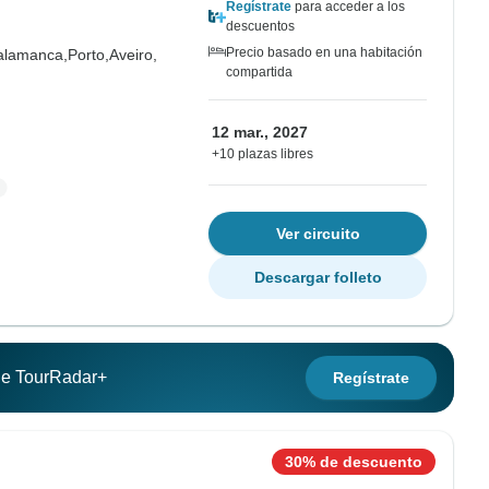
Regístrate
para acceder a los
descuentos
Precio basado en una habitación
alamanca,
Porto,
Aveiro,
compartida
12 mar., 2027
+10 plazas libres
Ver circuito
Descargar folleto
 de TourRadar+
Regístrate
30% de descuento