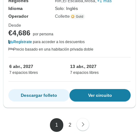
Regiones
Rin
El Escalda
Mosa
+1 más
Idioma
Solo: Inglés
Operador
Collette
Desde
€4,686
por persona
Regístrate
para acceder a los descuentos
Precio basado en una habitación privada doble
6 abr., 2027
13 abr., 2027
7 espacios libres
7 espacios libres
Descargar folleto
Ver circuito
1
2