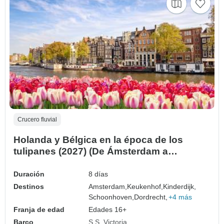
Crucero fluvial
Holanda y Bélgica en la época de los
tulipanes (2027) (De Ámsterdam a
Bruselas, 2027)
Duración
8 días
Destinos
Amsterdam,
Keukenhof,
Kinderdijk,
Schoonhoven,
Dordrecht,
+4 más
Franja de edad
Edades 16+
Barco
S.S. Victoria