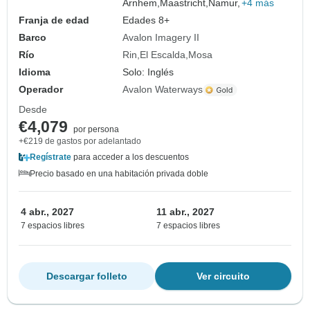
Arnhem,
Maastricht,
Namur,
+4 más
Franja de edad
Edades 8+
Barco
Avalon Imagery II
Río
Rin
El Escalda
Mosa
Idioma
Solo: Inglés
Operador
Avalon Waterways
Desde
€4,079
por persona
+€219 de gastos por adelantado
Regístrate
para acceder a los descuentos
Precio basado en una habitación privada doble
4 abr., 2027
11 abr., 2027
7 espacios libres
7 espacios libres
Descargar folleto
Ver circuito