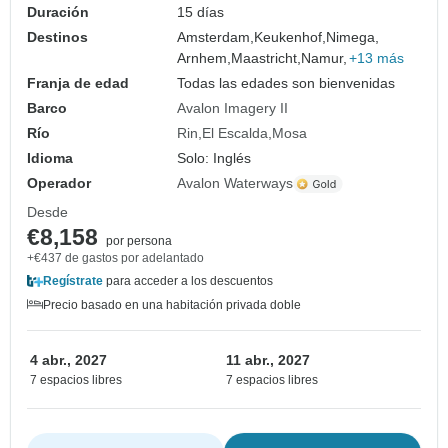
Duración
15 días
Destinos
Amsterdam,
Keukenhof,
Nimega,
Arnhem,
Maastricht,
Namur,
+13 más
Franja de edad
Todas las edades son bienvenidas
Barco
Avalon Imagery II
Río
Rin
El Escalda
Mosa
Idioma
Solo: Inglés
Operador
Avalon Waterways
Desde
€8,158
por persona
+€437 de gastos por adelantado
Regístrate
para acceder a los descuentos
Precio basado en una habitación privada doble
4 abr., 2027
11 abr., 2027
7 espacios libres
7 espacios libres