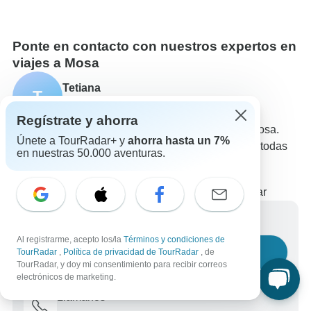
Ponte en contacto con nuestros expertos en
viajes a Mosa
Tetiana
T
Experto en Mosa de TourRadar
Regístrate y ahorra
Tetiana es uno de nuestros expertos en viajes a Mosa.
Únete a TourRadar+ y
ahorra hasta un 7%
¡Ponte en contacto con nosotros para responder a todas
en nuestras 50.000 aventuras.
tus preguntas sobre los circuitos en Mosa!
Elige entre +21 circuitos en Mosa
23 reseñas verificadas de clientes de TourRadar
Escríbenos un mensaje
Al registrarme, acepto los/la
Términos y condiciones de
Haznos una pregunta
TourRadar
,
Política de privacidad de TourRadar
, de
TourRadar, y doy mi consentimiento para recibir correos
electrónicos de marketing.
Llámanos