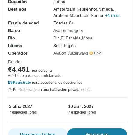
Duración
9 días
Destinos
Amsterdam,
Keukenhof,
Nimega,
Arnhem,
Maastricht,
Namur,
+4 más
Franja de edad
Edades 8+
Barco
Avalon Imagery II
Río
Rin
El Escalda
Mosa
Idioma
Solo: Inglés
Operador
Avalon Waterways
Desde
€4,451
por persona
+€219 de gastos por adelantado
Regístrate
para acceder a los descuentos
Precio basado en una habitación privada doble
3 abr., 2027
10 abr., 2027
7 espacios libres
7 espacios libres
Descargar folleto
Ver circuito