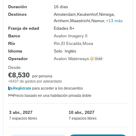
Duración
16 días
Destinos
Amsterdam,
Keukenhof,
Nimega,
Arnhem,
Maastricht,
Namur,
+13 más
Franja de edad
Edades 8+
Barco
Avalon Imagery II
Río
Rin
El Escalda
Mosa
Idioma
Solo: Inglés
Operador
Avalon Waterways
Desde
€8,530
por persona
+€437 de gastos por adelantado
Regístrate
para acceder a los descuentos
Precio basado en una habitación privada doble
3 abr., 2027
10 abr., 2027
7 espacios libres
7 espacios libres