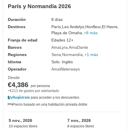
París y Normandía 2026
Duración
8 días
Destinos
París,
Les Andelys,
Honfleur,
El Havre,
Playa de Omaha,
+8 más
Franja de edad
Edades 12+
Barcos
AmaLyra
AmaDante
Regiones
Sena
Normandía
+1 más
Idioma
Solo: Inglés
Operador
AmaWaterways
Desde
€4,386
por persona
+€213 de gastos por adelantado
Regístrate
para acceder a los descuentos
Precio basado en una habitación privada doble
5 nov., 2026
7 nov., 2026
10 espacios libres
8 espacios libres