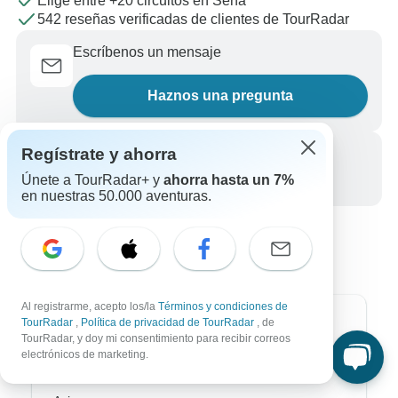
Elige entre +20 circuitos en Sena
542 reseñas verificadas de clientes de TourRadar
Escríbenos un mensaje
Haznos una pregunta
Regístrate y ahorra
Llámanos
Únete a TourRadar+ y
ahorra hasta un 7%
+34 933 938 984
en nuestras 50.000 aventuras.
Al registrarme, acepto los/la
Términos y condiciones de
TourRadar
,
Política de privacidad de TourRadar
, de
Destinos más populares
TourRadar, y doy mi consentimiento para recibir correos
electrónicos de marketing.
África