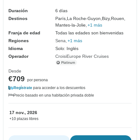
barco de ruedas de paletas (crucero de
puerto a puerto)
Duración
6 días
Destinos
París,
La Roche-Guyon,
Bizy,
Rouen,
Mantes-la-Jolie,
+1 más
Franja de edad
Todas las edades son bienvenidas
Regiones
Sena
+1 más
Idioma
Solo: Inglés
Operador
CroisiEurope River Cruises
Desde
€709
por persona
Regístrate
para acceder a los descuentos
Precio basado en una habitación privada doble
17 nov., 2026
+10 plazas libres