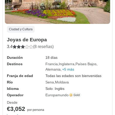
Ciudad y Cultura
Joyas de Europa
3.4
(8 reseñas)
Duración
18 días
Destinos
Francia
Inglaterra
Países Bajos
Alemania
+5 más
Franja de edad
Todas las edades son bienvenidas
Río
Sena
Moldava
Idioma
Solo: Inglés
Operador
Europamundo
Desde
€3,052
por persona