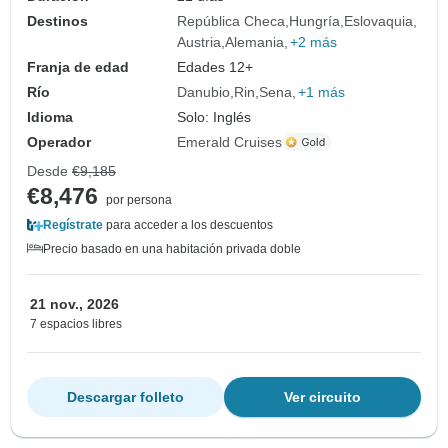
Destinos
República Checa
Hungría
Eslovaquia
Austria
Alemania
+2 más
Franja de edad
Edades 12+
Río
Danubio
Rin
Sena
+1 más
Idioma
Solo: Inglés
Operador
Emerald Cruises
Desde
€9,185
€8,476
por persona
Regístrate
para acceder a los descuentos
Precio basado en una habitación privada doble
21 nov., 2026
7 espacios libres
Descargar folleto
Ver circuito