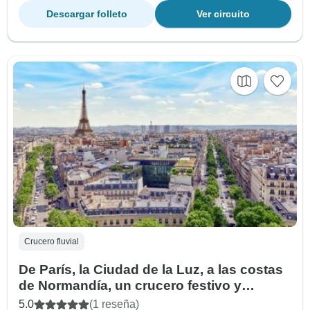
Descargar folleto
Ver circuito
Crucero fluvial
De París, la Ciudad de la Luz, a las costas
de Normandía, un crucero festivo y
gastronómico por el Sena a bordo de un
5.0
(1 reseña)