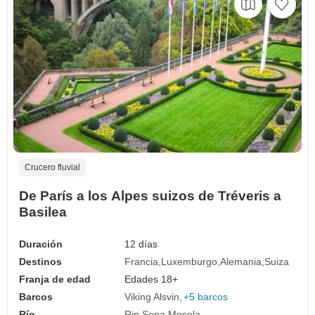
Crucero fluvial
De París a los Alpes suizos de Tréveris a
Basilea
Duración
12 días
Destinos
Francia
Luxemburgo
Alemania
Suiza
Franja de edad
Edades 18+
Barcos
Viking Alsvin
+5 barcos
Río
Rin
Sena
Mosela