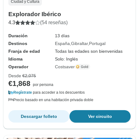
Ciudad y Cultura
Explorador Ibérico
4.3
(54 reseñas)
Duración
13 días
Destinos
España
Gibraltar
Portugal
Franja de edad
Todas las edades son bienvenidas
Idioma
Solo: Inglés
Operador
Costsaver
Desde
€2,075
€1,868
por persona
Regístrate
para acceder a los descuentos
Precio basado en una habitación privada doble
Descargar folleto
Ver circuito