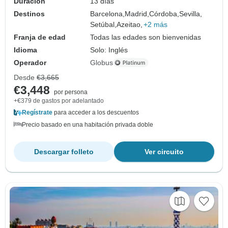
Duración
13 días
Destinos
Barcelona,
Madrid,
Córdoba,
Sevilla,
Setúbal,
Azeitao,
+2 más
Franja de edad
Todas las edades son bienvenidas
Idioma
Solo: Inglés
Operador
Globus
Desde
€3,665
€3,448
por persona
+€379 de gastos por adelantado
Regístrate
para acceder a los descuentos
Precio basado en una habitación privada doble
Descargar folleto
Ver circuito