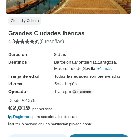
Ciudad y Cultura
Grandes Ciudades Ibéricas
4.8
(8 reseñas)
Duración
9 días
Destinos
Barcelona,
Montserrat,
Zaragoza,
Madrid,
Toledo,
Sevilla,
+1 más
Franja de edad
Todas las edades son bienvenidas
Idioma
Solo: Inglés
Operador
Trafalgar
Desde
€2,375
€2,019
por persona
Regístrate
para acceder a los descuentos
Precio basado en una habitación privada doble