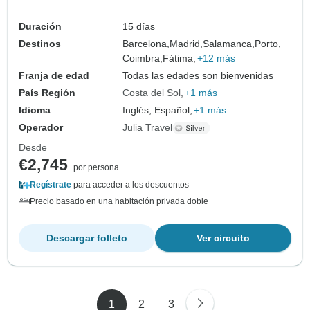
Duración
15 días
Destinos
Barcelona,
Madrid,
Salamanca,
Porto,
Coimbra,
Fátima,
+12 más
Franja de edad
Todas las edades son bienvenidas
País Región
Costa del Sol
+1 más
Idioma
Inglés, Español,
+1 más
Operador
Julia Travel
Desde
€2,745
por persona
Regístrate
para acceder a los descuentos
Precio basado en una habitación privada doble
Descargar folleto
Ver circuito
1
2
3