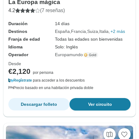
La Europa mágica
4.2
(7 reseñas)
Duración
14 días
Destinos
España
Francia
Suiza
Italia
+2 más
Franja de edad
Todas las edades son bienvenidas
Idioma
Solo: Inglés
Operador
Europamundo
Desde
€2,120
por persona
Regístrate
para acceder a los descuentos
Precio basado en una habitación privada doble
Descargar folleto
Ver circuito