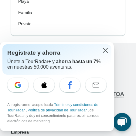
Playa
Familia
Private
Regístrate y ahorra
Excellent
Únete a TourRadar+ y
ahorra hasta un 7%
10,000+
reseñas sobre
en nuestras 50.000 aventuras.
Asociado a
Al registrarme, acepto los/la
Términos y condiciones de
TourRadar
,
Política de privacidad de TourRadar
, de
TourRadar, y doy mi consentimiento para recibir correos
electrónicos de marketing.
Empresa