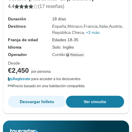
4.4
(17 reseñas)
Duración
18 días
Destinos
España
Mónaco
Francia
Italia
Austria
República Checa
+3 más
Franja de edad
Edades 18-35
Idioma
Solo: Inglés
Operador
Contiki
Desde
€2,450
por persona
Regístrate
para acceder a los descuentos
Precio basado en una habitación compartida
Descargar folleto
Ver circuito