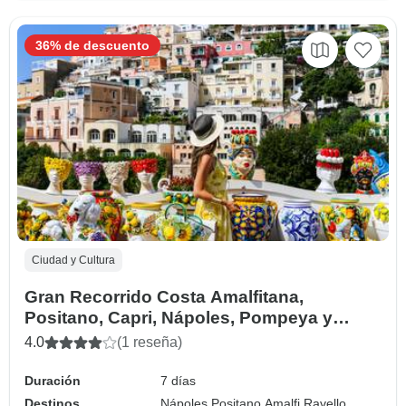
36% de descuento
Ciudad y Cultura
Gran Recorrido Costa Amalfitana,
Positano, Capri, Nápoles, Pompeya y
Sorrento - 7 Días
4.0
(1 reseña)
Duración
7 días
Destinos
Nápoles,
Positano,
Amalfi,
Ravello,