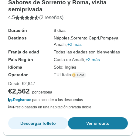
Sabores de Sorrento y Roma, visita
semiprivada
4.5
(2 reseñas)
Duración
8 días
Destinos
Nápoles,
Sorrento,
Capri,
Pompeya,
Amalfi,
+2 más
Franja de edad
Todas las edades son bienvenidas
País Región
Costa de Amalfi
+2 más
Idioma
Solo: Inglés
Operador
TUI Italia
Desde
€2,847
€2,562
por persona
Regístrate
para acceder a los descuentos
Precio basado en una habitación privada doble
Descargar folleto
Ver circuito