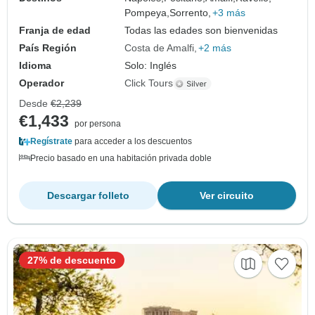
Pompeya,
Sorrento,
+3 más
Franja de edad
Todas las edades son bienvenidas
País Región
Costa de Amalfi
+2 más
Idioma
Solo: Inglés
Operador
Click Tours
Desde
€2,239
€1,433
por persona
Regístrate
para acceder a los descuentos
Precio basado en una habitación privada doble
Descargar folleto
Ver circuito
27% de descuento