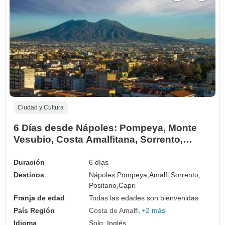
Ciudad y Cultura
6 Días desde Nápoles: Pompeya, Monte
Vesubio, Costa Amalfitana, Sorrento,
Positano e Isla de Capri
Duración
6 días
Destinos
Nápoles,
Pompeya,
Amalfi,
Sorrento,
Positano,
Capri
Franja de edad
Todas las edades son bienvenidas
País Región
Costa de Amalfi
+2 más
Idioma
Solo: Inglés