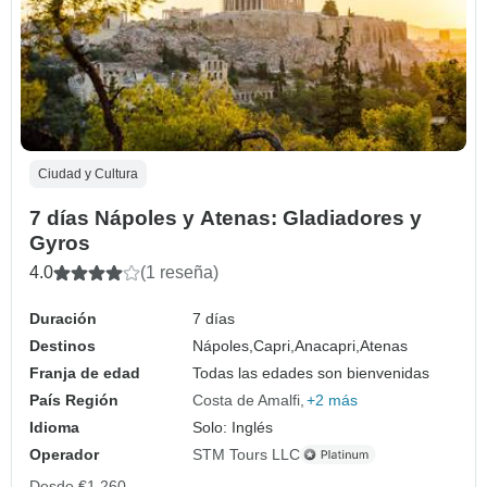
Ciudad y Cultura
7 días Nápoles y Atenas: Gladiadores y
Gyros
4.0
(1 reseña)
Duración
7 días
Destinos
Nápoles,
Capri,
Anacapri,
Atenas
Franja de edad
Todas las edades son bienvenidas
País Región
Costa de Amalfi
+2 más
Idioma
Solo: Inglés
Operador
STM Tours LLC
Desde
€1,260