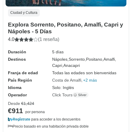
Ciudad y Cultura
Explora Sorrento, Positano, Amalfi, Capri y
Nápoles - 5 Días
4.0
(1 reseña)
Duración
5 días
Destinos
Nápoles,
Sorrento,
Positano,
Amalfi,
Capri,
Anacapri
Franja de edad
Todas las edades son bienvenidas
País Región
Costa de Amalfi
+2 más
Idioma
Solo: Inglés
Operador
Click Tours
Desde
€1,424
€911
por persona
Regístrate
para acceder a los descuentos
Precio basado en una habitación privada doble