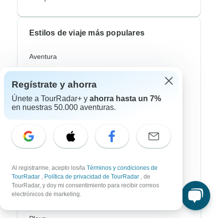
Estilos de viaje más populares
Aventura
Bicicleta
Regístrate y ahorra
Senderismo & Trekking
Únete a TourRadar+ y
ahorra hasta un 7%
en nuestras 50.000 aventuras.
Aurora Boreal
Crucero Fluvial
Safari
Profundización Cultural
Al registrarme, acepto los/la
Términos y condiciones de
TourRadar
,
Política de privacidad de TourRadar
, de
Autobus / Bus
TourRadar, y doy mi consentimiento para recibir correos
electrónicos de marketing.
Tren / Ferrocarril