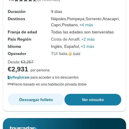
Duración
9 días
Destinos
Nápoles,
Pompeya,
Sorrento,
Anacapri,
Capri,
Positano,
+4 más
Franja de edad
Todas las edades son bienvenidas
País Región
Costa de Amalfi
+2 más
Idioma
Inglés, Español,
+3 más
Operador
TUI Italia
Desde
€3,257
€2,931
por persona
Regístrate
para acceder a los descuentos
Precio basado en una habitación privada doble
Descargar folleto
Ver circuito