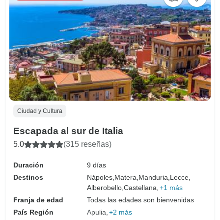
Ciudad y Cultura
Escapada al sur de Italia
5.0
(315 reseñas)
Duración
9 días
Destinos
Nápoles,
Matera,
Manduria,
Lecce,
Alberobello,
Castellana,
+1 más
Franja de edad
Todas las edades son bienvenidas
País Región
Apulia
+2 más