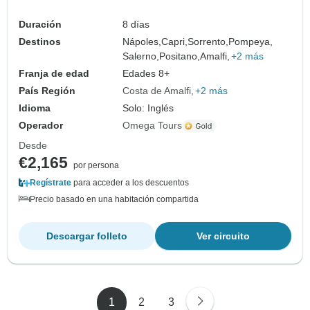
Duración
8 días
Destinos
Nápoles,
Capri,
Sorrento,
Pompeya,
Salerno,
Positano,
Amalfi,
+2 más
Franja de edad
Edades 8+
País Región
Costa de Amalfi
+2 más
Idioma
Solo: Inglés
Operador
Omega Tours
Desde
€2,165
por persona
Regístrate
para acceder a los descuentos
Precio basado en una habitación compartida
Descargar folleto
Ver circuito
1
2
3