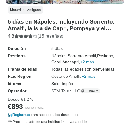
Maravillas Antiguas
5 días en Nápoles, incluyendo Sorrento,
Amalfi, la isla de Capri, Pompeya y el
Vesubio.
4.3
(15 reseñas)
Duración
5 días
Destinos
Nápoles,
Sorrento,
Amalfi,
Positano,
Capri,
Anacapri,
+2 más
Franja de edad
Todas las edades son bienvenidas
País Región
Costa de Amalfi
+2 más
Idioma
Solo: Inglés
Operador
STM Tours LLC
Desde
€1,276
€893
por persona
Regístrate
para acceder a los descuentos
Precio basado en una habitación privada doble