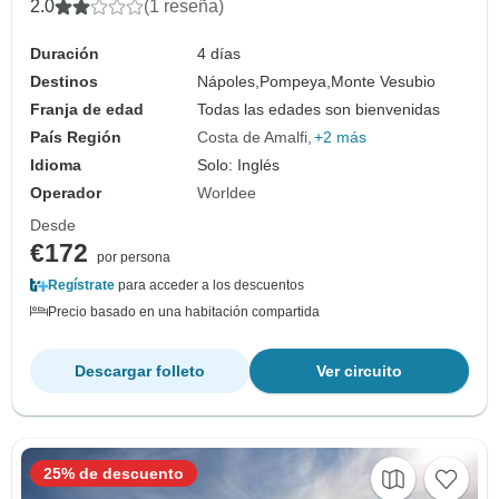
2.0
(1 reseña)
Duración
4 días
Destinos
Nápoles,
Pompeya,
Monte Vesubio
Franja de edad
Todas las edades son bienvenidas
País Región
Costa de Amalfi
+2 más
Idioma
Solo: Inglés
Operador
Worldee
Desde
€172
por persona
Regístrate
para acceder a los descuentos
Precio basado en una habitación compartida
Descargar folleto
Ver circuito
25% de descuento