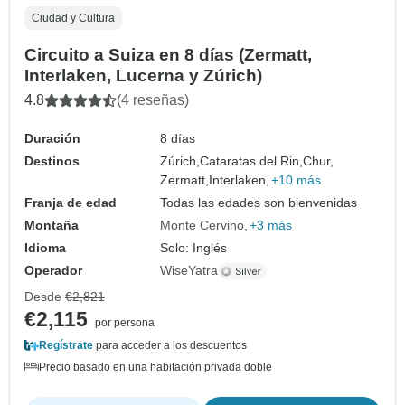
Ciudad y Cultura
Circuito a Suiza en 8 días (Zermatt,
Interlaken, Lucerna y Zúrich)
4.8
(4 reseñas)
Duración
8 días
Destinos
Zúrich,
Cataratas del Rin,
Chur,
Zermatt,
Interlaken,
+10 más
Franja de edad
Todas las edades son bienvenidas
Montaña
Monte Cervino
+3 más
Idioma
Solo: Inglés
Operador
WiseYatra
Desde
€2,821
€2,115
por persona
Regístrate
para acceder a los descuentos
Precio basado en una habitación privada doble