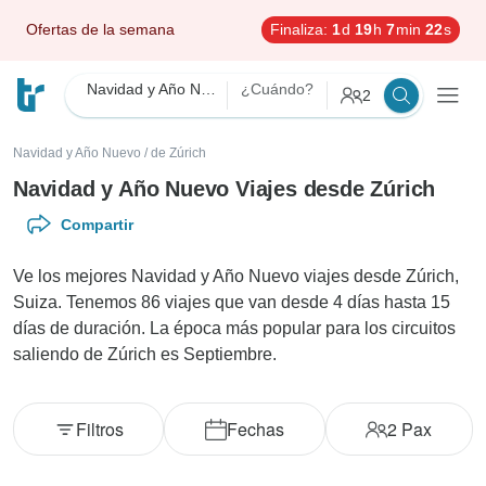
Ofertas de la semana
Finaliza:
1
d
19
h
7
min
20
s
Navidad y Año Nuevo
¿Cuándo?
2
Navidad y Año Nuevo
/
de Zúrich
Navidad y Año Nuevo Viajes desde Zúrich
Compartir
Ve los mejores Navidad y Año Nuevo viajes desde Zúrich,
Suiza. Tenemos 86 viajes que van desde 4 días hasta 15
días de duración. La época más popular para los circuitos
saliendo de Zúrich es Septiembre.
Filtros
Fechas
2
Pax