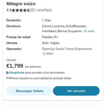
Milagro suizo
4.8
(61 reseñas)
Duración
7 días
Destinos
Zúrich,
Lucerna,
Schaffhausen,
Interlaken,
Berna,
Gruyeres,
+5 más
Franja de edad
Edades 8+
Idioma
Solo: Inglés
Operador
OpenUp Swiss Travel Experience
Desde
€1,799
por persona
Regístrate
para acceder a los descuentos
Precio basado en una habitación privada doble
Descargar folleto
Ver circuito