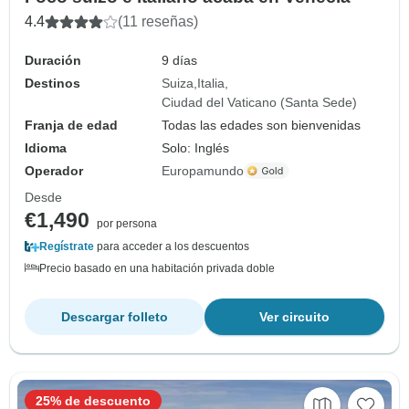
4.4
(11 reseñas)
Duración
9 días
Destinos
Suiza
Italia
Ciudad del Vaticano (Santa Sede)
Franja de edad
Todas las edades son bienvenidas
Idioma
Solo: Inglés
Operador
Europamundo
Desde
€1,490
por persona
Regístrate
para acceder a los descuentos
Precio basado en una habitación privada doble
Descargar folleto
Ver circuito
25% de descuento