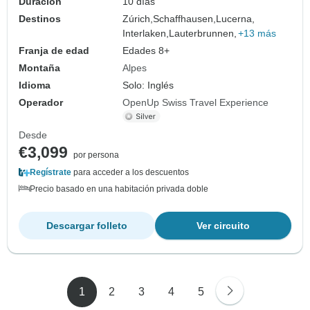
Duración
10 días
Destinos
Zúrich,
Schaffhausen,
Lucerna,
Interlaken,
Lauterbrunnen,
+13 más
Franja de edad
Edades 8+
Montaña
Alpes
Idioma
Solo: Inglés
Operador
OpenUp Swiss Travel Experience
Desde
€3,099
por persona
Regístrate
para acceder a los descuentos
Precio basado en una habitación privada doble
Descargar folleto
Ver circuito
1
2
3
4
5