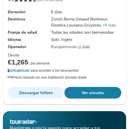
Duración
6 días
Destinos
Zúrich,
Berna,
Gstaad,
Montreux,
Ginebra,
Lausana,
Gruyeres,
+9 más
Franja de edad
Todas las edades son bienvenidas
Idioma
Solo: Inglés
Operador
Europamundo
Desde
€1,265
por persona
Regístrate
para acceder a los descuentos
Precio basado en una habitación privada doble
Descargar folleto
Ver circuito
Regístrate o inicia sesión para acceder a tus