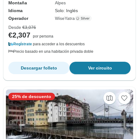
Montaña
Alpes
Idioma
Solo: Inglés
Operador
WiseYatra
Desde
€3,076
€2,307
por persona
Regístrate
para acceder a los descuentos
Precio basado en una habitación privada doble
Descargar folleto
Ver circuito
25% de descuento