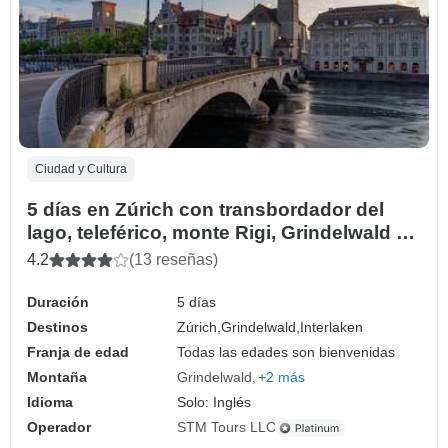
Ciudad y Cultura
5 días en Zúrich con transbordador del
lago, teleférico, monte Rigi, Grindelwald e
Interlaken
4.2
(13 reseñas)
Duración
5 días
Destinos
Zúrich,
Grindelwald,
Interlaken
Franja de edad
Todas las edades son bienvenidas
Montaña
Grindelwald
+2 más
Idioma
Solo: Inglés
Operador
STM Tours LLC