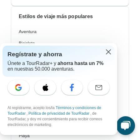
Estilos de viaje más populares
Aventura
Bicicleta
Regístrate y ahorra
Senderismo & Trekking
Únete a TourRadar+ y
ahorra hasta un 7%
Aurora Boreal
en nuestras 50.000 aventuras.
Crucero Fluvial
Safari
Profundización Cultural
Al registrarme, acepto los/la
Términos y condiciones de
Autobus / Bus
TourRadar
,
Política de privacidad de TourRadar
, de
TourRadar, y doy mi consentimiento para recibir correos
Tren / Ferrocarril
electrónicos de marketing.
Playa