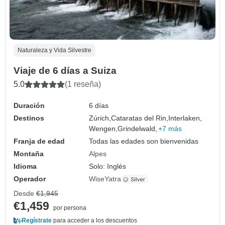
Naturaleza y Vida Silvestre
Viaje de 6 días a Suiza
5.0
(1 reseña)
Duración
6 días
Destinos
Zúrich,
Cataratas del Rin,
Interlaken,
Wengen,
Grindelwald,
+7 más
Franja de edad
Todas las edades son bienvenidas
Montaña
Alpes
Idioma
Solo: Inglés
Operador
WiseYatra
Desde
€1,945
€1,459
por persona
Regístrate
para acceder a los descuentos