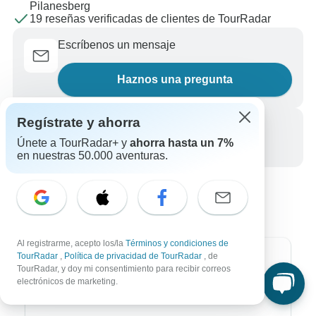
Pilanesberg
19 reseñas verificadas de clientes de TourRadar
Escríbenos un mensaje
Haznos una pregunta
Regístrate y ahorra
Llámanos
Únete a TourRadar+ y
ahorra hasta un 7%
+34 933 938 984
en nuestras 50.000 aventuras.
Al registrarme, acepto los/la
Términos y condiciones de
TourRadar
,
Política de privacidad de TourRadar
, de
Destinos más populares
TourRadar, y doy mi consentimiento para recibir correos
electrónicos de marketing.
África