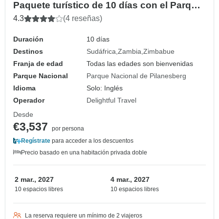
Paquete turístico de 10 días con el Parque
Nacional de Pilanesberg y las Cataratas
4.3
(4 reseñas)
Victoria
Duración
10 días
Destinos
Sudáfrica
Zambia
Zimbabue
Franja de edad
Todas las edades son bienvenidas
Parque Nacional
Parque Nacional de Pilanesberg
Idioma
Solo: Inglés
Operador
Delightful Travel
Desde
€3,537
por persona
Regístrate
para acceder a los descuentos
Precio basado en una habitación privada doble
2 mar., 2027
4 mar., 2027
10 espacios libres
10 espacios libres
La reserva requiere un mínimo de 2 viajeros