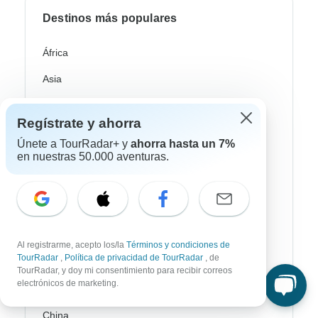
Destinos más populares
África
Asia
Australia / Oceanía
Regístrate y ahorra
Europa
Únete a TourRadar+ y
ahorra hasta un 7%
en nuestras 50.000 aventuras.
Latin América
América del Sur
Egipto
Marruecos
Al registrarme, acepto los/la
Términos y condiciones de
TourRadar
,
Política de privacidad de TourRadar
, de
Sudáfrica
TourRadar, y doy mi consentimiento para recibir correos
electrónicos de marketing.
Bali
China