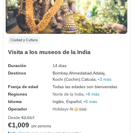
Ciudad y Cultura
Visita a los museos de la India
Duración
14 días
Destinos
Bombay,
Ahmedabad,
Adalaj,
Kochi (Cochin),
Calcuta,
+3 más
Franja de edad
Todas las edades son bienvenidas
Regiones
Norte de la India
+8 más
Idioma
Inglés, Español,
+6 más
Operador
Holidays At
Desde
€2,017
€1,009
por persona