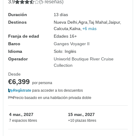
Calcuta, 2027)
3.9
(5 reseñas)
Duración
13 días
Destinos
Nueva Delhi,
Agra,
Taj Mahal,
Jaipur,
Calcuta,
Kalna,
+6 más
Franja de edad
Edades 16+
Barco
Ganges Voyager II
Idioma
Solo: Inglés
Operador
Uniworld Boutique River Cruise
Collection
Desde
€6,399
por persona
Regístrate
para acceder a los descuentos
Precio basado en una habitación privada doble
4 mar., 2027
15 mar., 2027
7 espacios libres
+10 plazas libres