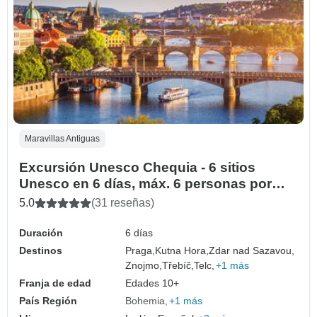
Maravillas Antiguas
Excursión Unesco Chequia - 6 sitios
Unesco en 6 días, máx. 6 personas por
excursión
5.0
(31 reseñas)
Duración
6 días
Destinos
Praga,
Kutna Hora,
Zdar nad Sazavou,
Znojmo,
Třebíč,
Telc,
+1 más
Franja de edad
Edades 10+
País Región
Bohemia
+1 más