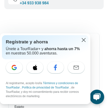
+34 933 938 984
Regístrate y ahorra
Destinos más populares
Únete a TourRadar+ y
ahorra hasta un 7%
en nuestras 50.000 aventuras.
África
Asia
Australia / Oceanía
Europa
Al registrarme, acepto los/la
Términos y condiciones de
TourRadar
,
Política de privacidad de TourRadar
, de
Latin América
TourRadar, y doy mi consentimiento para recibir correos
electrónicos de marketing.
América del Sur
Egipto