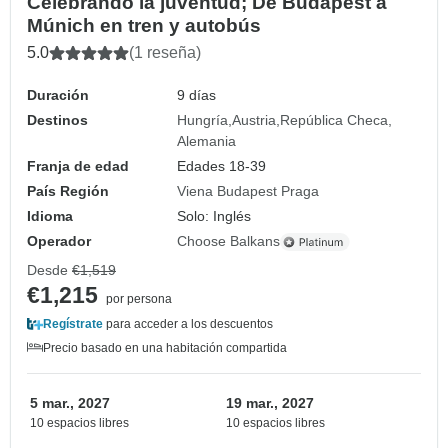
Celebrando la juventud; De Budapest a
Múnich en tren y autobús
5.0
(1 reseña)
Duración
9 días
Destinos
Hungría
Austria
República Checa
Alemania
Franja de edad
Edades 18-39
País Región
Viena Budapest Praga
Idioma
Solo: Inglés
Operador
Choose Balkans
Desde
€1,519
€1,215
por persona
Regístrate
para acceder a los descuentos
Precio basado en una habitación compartida
5 mar., 2027
19 mar., 2027
10 espacios libres
10 espacios libres