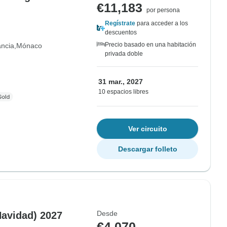
€11,183
por persona
Regístrate
para acceder a los
descuentos
Precio basado en una habitación
ancia
Mónaco
privada doble
31 mar., 2027
10 espacios libres
Ver circuito
Descargar folleto
Desde
Navidad) 2027
€4,070