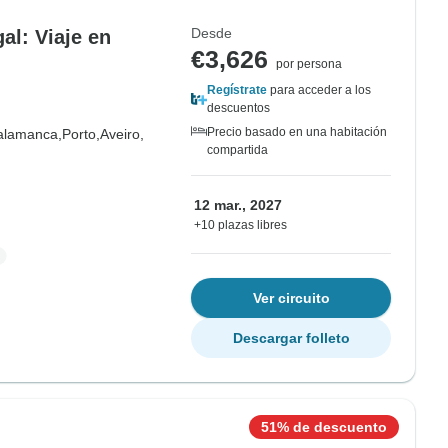
Desde
al: Viaje en
€3,626
por persona
Regístrate
para acceder a los
descuentos
Precio basado en una habitación
alamanca,
Porto,
Aveiro,
compartida
12 mar., 2027
+10 plazas libres
Ver circuito
Descargar folleto
51% de descuento