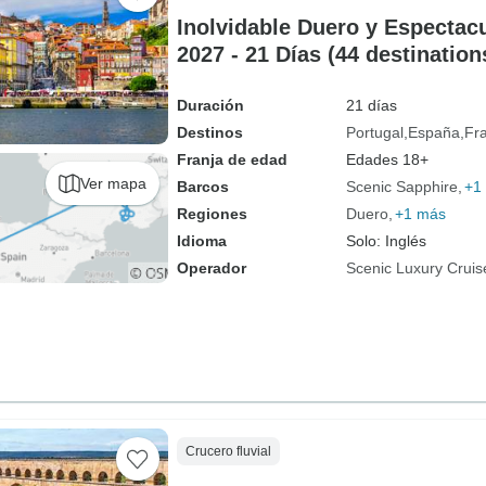
Inolvidable Duero y Espectacu
2027 - 21 Días (44 destination
Duración
21 días
Destinos
Portugal
España
Fr
Franja de edad
Edades 18+
Ver mapa
Barcos
Scenic Sapphire
+1
Regiones
Duero
+1 más
Idioma
Solo: Inglés
Operador
Scenic Luxury Cruis
Crucero fluvial