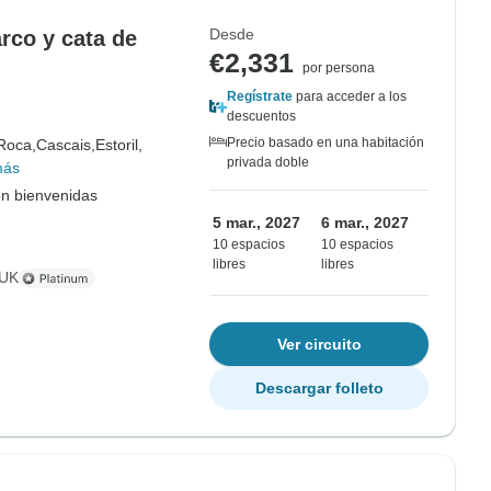
Desde
rco y cata de
€2,331
por persona
Regístrate
para acceder a los
descuentos
Precio basado en una habitación
Roca,
Cascais,
Estoril,
privada doble
más
on bienvenidas
5 mar., 2027
6 mar., 2027
10 espacios
10 espacios
libres
libres
 UK
Ver circuito
Descargar folleto