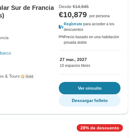
Desde
€14,845
lar Sur de Francia
€10,879
s)
por persona
Regístrate
para acceder a los
descuentos
Precio basado en una habitación
ancia
privada doble
 barco
27 mar., 2027
10 espacios libres
es & Tours
Ver circuito
Descargar folleto
28% de descuento