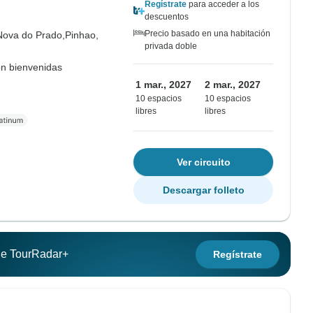
Regístrate
para acceder a los
descuentos
Precio basado en una habitación
Nova do Prado,
Pinhao,
privada doble
on bienvenidas
1 mar., 2027
2 mar., 2027
10 espacios
10 espacios
libres
libres
Ver circuito
Descargar folleto
 de TourRadar+
Regístrate