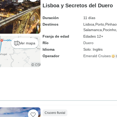
Lisboa y Secretos del Duero
Duración
11 días
Destinos
Lisboa,
Porto,
Pinhao
Salamanca,
Pocinho
Franja de edad
Edades 12+
Río
Duero
Ver mapa
Idioma
Solo: Inglés
Operador
Emerald Cruises
Crucero fluvial