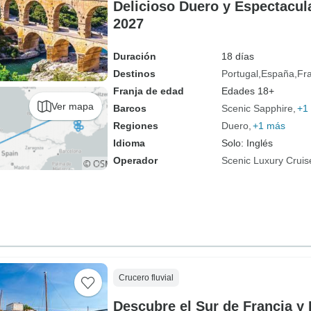
Delicioso Duero y Espectacul
2027
Duración
18 días
Destinos
Portugal
España
Fr
Franja de edad
Edades 18+
Ver mapa
Barcos
Scenic Sapphire
+1
Regiones
Duero
+1 más
Idioma
Solo: Inglés
Operador
Scenic Luxury Cruis
Crucero fluvial
Descubre el Sur de Francia y 