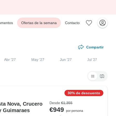
mentos
Ofertas de la semana
Contacto
Compartir
Abr '27
May '27
Jun '27
Jul '27
30% de descuento
Desde
€1,355
sta Nova, Crucero
€949
 y Guimaraes
por persona