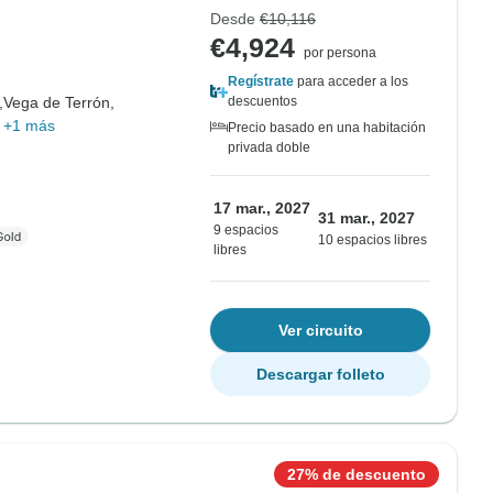
Desde
€10,116
€4,924
por persona
Regístrate
para acceder a los
,
Vega de Terrón,
descuentos
,
+1 más
Precio basado en una habitación
privada doble
17 mar., 2027
31 mar., 2027
9 espacios
10 espacios libres
libres
Ver circuito
Descargar folleto
27% de descuento