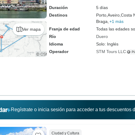
Duración
5 días
Destinos
Porto,
Aveiro,
Costa 
Braga,
+1 más
Franja de edad
Todas las edades s
Ver mapa
Río
Duero
Idioma
Solo: Inglés
Operador
STM Tours LLC
Regístrate o inicia sesión para acceder a tus descuentos
Ciudad y Cultura