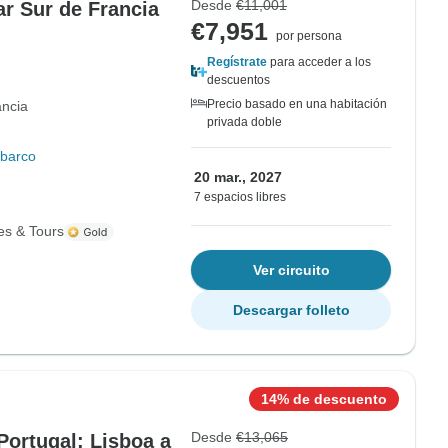
Desde
€11,001
ar Sur de Francia
€7,951
por persona
Regístrate
para acceder a los
descuentos
Precio basado en una habitación
ancia
privada doble
 barco
20 mar., 2027
7 espacios libres
es & Tours
Ver circuito
Descargar folleto
14% de descuento
Desde
€13,065
Portugal: Lisboa a