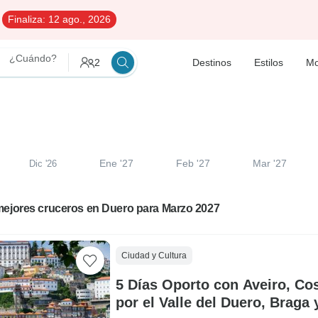
Finaliza:
12 ago., 2026
¿Cuándo?
2
Destinos
Estilos
Mo
Ene '27
Feb '27
Mar '27
Dic '26
mejores cruceros en Duero para Marzo 2027
Ciudad y Cultura
5 Días Oporto con Aveiro, Co
por el Valle del Duero, Braga