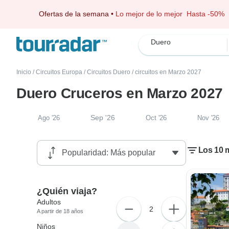
Ofertas de la semana
•
Lo mejor de lo mejor
Hasta -50%
Duero
Inicio
/
Circuitos Europa
/
Circuitos Duero
/
circuitos en Marzo 2027
Duero Cruceros en Marzo 2027
Sep '26
Ago '26
Oct '26
Nov '26
Los 10 
¿Quién viaja?
Adultos
2
A partir de 18 años
Niños