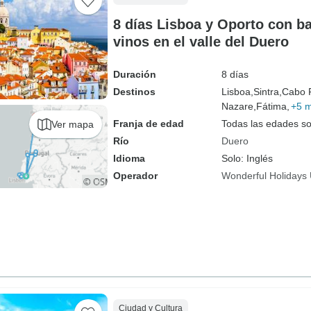
8 días Lisboa y Oporto con ba
vinos en el valle del Duero
Duración
8 días
Destinos
Lisboa,
Sintra,
Cabo 
Nazare,
Fátima,
+5 
Franja de edad
Todas las edades s
Ver mapa
Río
Duero
Idioma
Solo: Inglés
Operador
Wonderful Holidays
Ciudad y Cultura