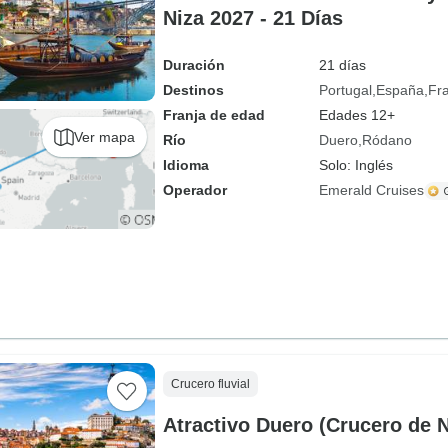
Niza 2027 - 21 Días
Duración
21 días
Destinos
Portugal
España
Fr
Franja de edad
Edades 12+
Ver mapa
Río
Duero
Ródano
Idioma
Solo: Inglés
Operador
Emerald Cruises
Crucero fluvial
Atractivo Duero (Crucero de 