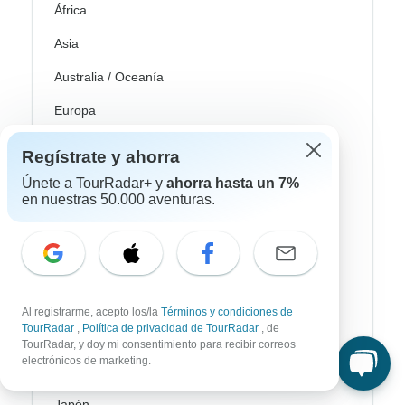
África
Asia
Australia / Oceanía
Europa
Latin América
Regístrate y ahorra
América del Sur
Únete a TourRadar+ y
ahorra hasta un 7%
en nuestras 50.000 aventuras.
Egipto
Marruecos
Sudáfrica
Bali
Al registrarme, acepto los/la
Términos y condiciones de
TourRadar
,
Política de privacidad de TourRadar
, de
China
TourRadar, y doy mi consentimiento para recibir correos
electrónicos de marketing.
India
Japón