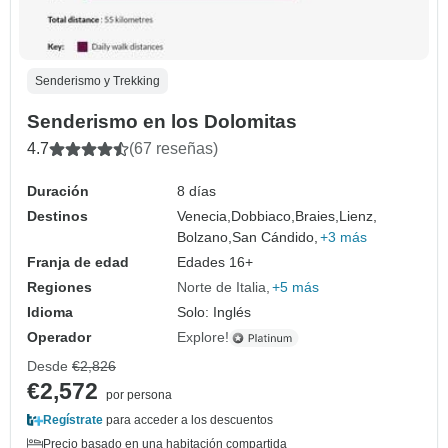
Senderismo y Trekking
Senderismo en los Dolomitas
4.7
(67 reseñas)
Duración
8 días
Destinos
Venecia,
Dobbiaco,
Braies,
Lienz,
Bolzano,
San Cándido,
+3 más
Franja de edad
Edades 16+
Regiones
Norte de Italia
+5 más
Idioma
Solo: Inglés
Operador
Explore!
Desde
€2,826
€2,572
por persona
Regístrate
para acceder a los descuentos
Precio basado en una habitación compartida