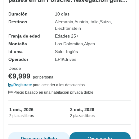
por satélite
Duración
10 días
Destinos
Alemania
Austria
Italia
Suiza
Liechtenstein
Franja de edad
Edades 25+
Montaña
Los Dolomitas
Alpes
Idioma
Solo: Inglés
Operador
EPIKdrives
Desde
€9,999
por persona
Regístrate
para acceder a los descuentos
Precio basado en una habitación privada doble
1 oct., 2026
2 oct., 2026
2 plazas libres
2 plazas libres
Descargar folleto
Ver circuito