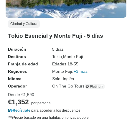
Ciudad y Cultura
Tokio Esencial y Monte Fuji - 5 días
Duración
5 días
Destinos
Tokio,
Monte Fuji
Franja de edad
Edades 18-55
Regiones
Monte Fuji
+3 más
Idioma
Solo: Inglés
Operador
On The Go Tours
Desde
€1,590
€1,352
por persona
Regístrate
para acceder a los descuentos
Precio basado en una habitación privada doble