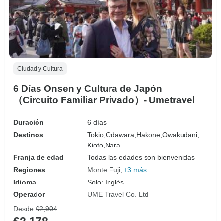
Ciudad y Cultura
6 Días Onsen y Cultura de Japón
（Circuito Familiar Privado）- Umetravel
Duración
6 días
Destinos
Tokio,
Odawara,
Hakone,
Owakudani,
Kioto,
Nara
Franja de edad
Todas las edades son bienvenidas
Regiones
Monte Fuji
+3 más
Idioma
Solo: Inglés
Operador
UME Travel Co. Ltd
Desde
€2,904