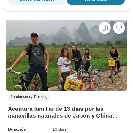
Senderismo y Trekking
Aventura familiar de 13 días por las
maravillas naturales de Japón y China
(guía y conductor Privados）-
Personalizable
Duración
13 días