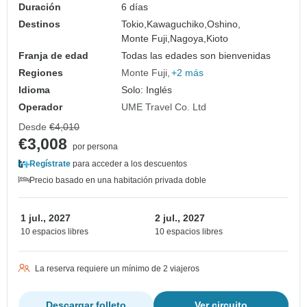
Duración
6 días
Destinos
Tokio,
Kawaguchiko,
Oshino,
Monte Fuji,
Nagoya,
Kioto
Franja de edad
Todas las edades son bienvenidas
Regiones
Monte Fuji
+2 más
Idioma
Solo: Inglés
Operador
UME Travel Co. Ltd
Desde
€4,010
€3,008
por persona
Regístrate
para acceder a los descuentos
Precio basado en una habitación privada doble
1 jul., 2027
2 jul., 2027
10 espacios libres
10 espacios libres
La reserva requiere un mínimo de 2 viajeros
Descargar folleto
Ver circuito