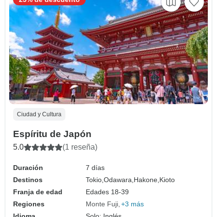
Ciudad y Cultura
Espíritu de Japón
5.0
(1 reseña)
Duración
7 días
Destinos
Tokio,
Odawara,
Hakone,
Kioto
Franja de edad
Edades 18-39
Regiones
Monte Fuji
+3 más
Idioma
Solo: Inglés