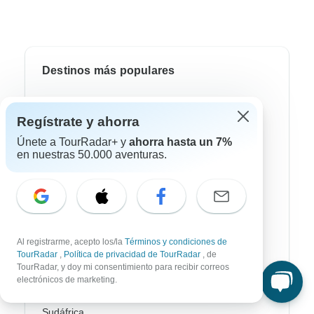
Destinos más populares
África
Regístrate y ahorra
Asia
Únete a TourRadar+ y
ahorra hasta un 7%
en nuestras 50.000 aventuras.
Australia / Oceanía
Europa
Latin América
América del Sur
Al registrarme, acepto los/la
Términos y condiciones de
TourRadar
,
Política de privacidad de TourRadar
, de
Egipto
TourRadar, y doy mi consentimiento para recibir correos
electrónicos de marketing.
Marruecos
Sudáfrica