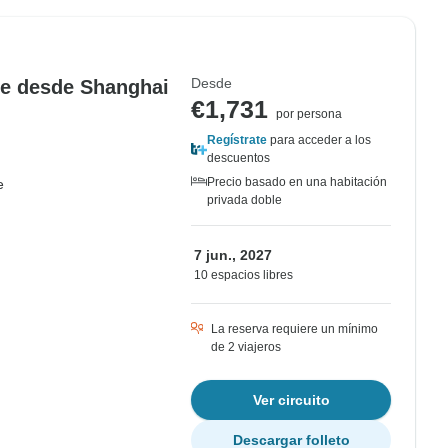
Desde
jie desde Shanghai
€1,731
por persona
Regístrate
para acceder a los
descuentos
Precio basado en una habitación
e
privada doble
7 jun., 2027
10 espacios libres
La reserva requiere un mínimo
de 2 viajeros
Ver circuito
Descargar folleto