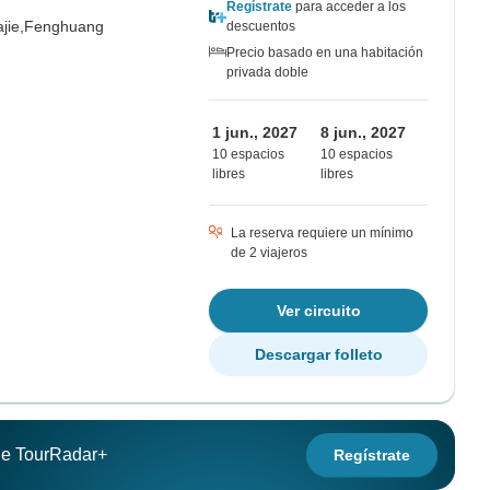
Regístrate
para acceder a los
jie,
Fenghuang
descuentos
Precio basado en una habitación
privada doble
1 jun., 2027
8 jun., 2027
10 espacios
10 espacios
libres
libres
La reserva requiere un mínimo
de 2 viajeros
Ver circuito
Descargar folleto
 de TourRadar+
Regístrate