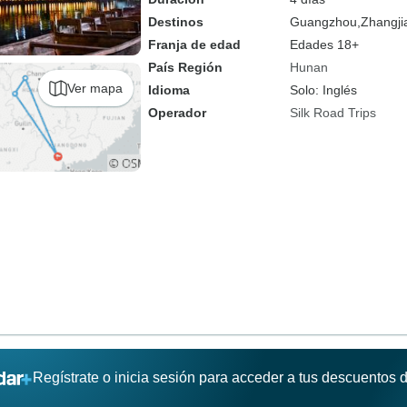
Destinos
Guangzhou,
Zhangjia
Franja de edad
Edades 18+
País Región
Hunan
Ver mapa
Idioma
Solo: Inglés
Operador
Silk Road Trips
Regístrate o inicia sesión para acceder a tus descuentos