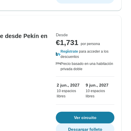
Desde
jie desde Pekín en
€1,731
por persona
Regístrate
para acceder a los
descuentos
Precio basado en una habitación
privada doble
2 jun., 2027
9 jun., 2027
10 espacios
10 espacios
libres
libres
Ver circuito
Descargar folleto