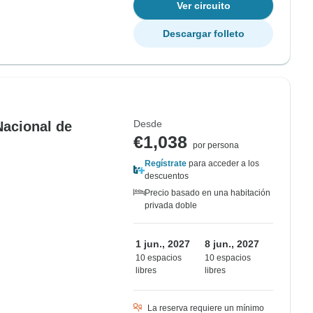
Ver circuito
Descargar folleto
Desde
Nacional de
€1,038
por persona
Regístrate
para acceder a los
descuentos
Precio basado en una habitación
privada doble
1 jun., 2027
8 jun., 2027
10 espacios
10 espacios
libres
libres
La reserva requiere un mínimo