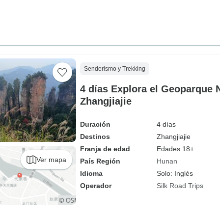
Senderismo y Trekking
4 días Explora el Geoparque 
Zhangjiajie
Duración
4 días
Destinos
Zhangjiajie
Franja de edad
Edades 18+
Ver mapa
País Región
Hunan
Idioma
Solo: Inglés
Operador
Silk Road Trips