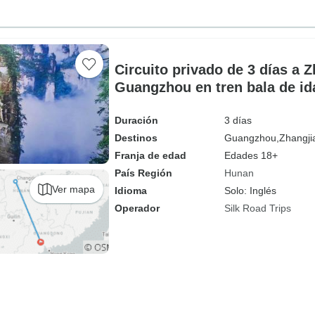
Circuito privado de 3 días a Z
Guangzhou en tren bala de ida
Duración
3 días
Destinos
Guangzhou,
Zhangjia
Franja de edad
Edades 18+
País Región
Hunan
Ver mapa
Idioma
Solo: Inglés
Operador
Silk Road Trips