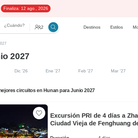
Finaliza:
12 ago., 2026
¿Cuándo?
2
Destinos
Estilos
Mo
2027
nio 2027
Dic '26
Ene '27
Feb '27
Mar '27
ejores circuitos en Hunan para Junio 2027
Excursión PRI de 4 días a Zhan
Ciudad Vieja de Fenghuang 
en tren bala
Duración
4 días