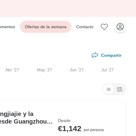
mentos
Ofertas de la semana
Contacto
Compartir
Abr '27
May '27
Jun '27
Jul '27
gjiajie y la
desde Guangzhou
Desde
€1,142
por persona