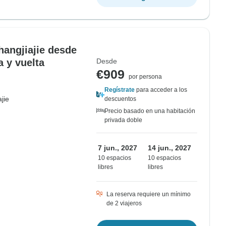
hangjiajie desde
 y vuelta
Desde
€909
por persona
Regístrate
para acceder a los
jie
descuentos
Precio basado en una habitación
privada doble
7 jun., 2027
14 jun., 2027
10 espacios
10 espacios
libres
libres
La reserva requiere un mínimo
de 2 viajeros