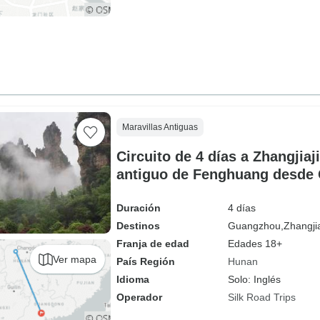
Maravillas Antiguas
Circuito de 4 días a Zhangjiaj
antiguo de Fenghuang desde
tren bala y en avión
Duración
4 días
Destinos
Guangzhou,
Zhangjia
Franja de edad
Edades 18+
Ver mapa
País Región
Hunan
Idioma
Solo: Inglés
Operador
Silk Road Trips