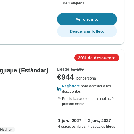
de 2 viajeros
Ver circuito
Descargar folleto
20% de descuento
Desde
€1,180
jiajie (Estándar) -
€944
por persona
Regístrate
para acceder a los
descuentos
Precio basado en una habitación
privada doble
1 jun., 2027
2 jun., 2027
4 espacios libres
4 espacios libres