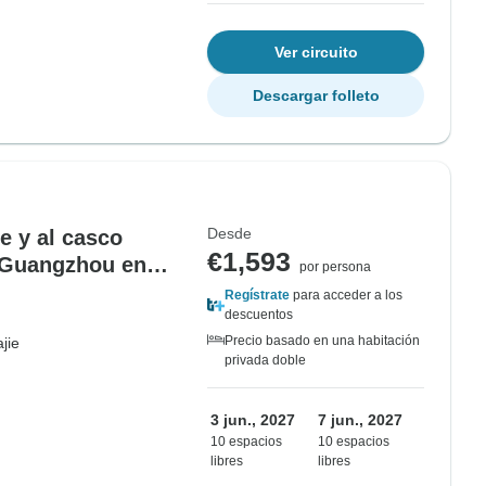
Ver circuito
Descargar folleto
Desde
ie y al casco
€1,593
 Guangzhou en
por persona
Regístrate
para acceder a los
descuentos
Precio basado en una habitación
jie
privada doble
3 jun., 2027
7 jun., 2027
10 espacios
10 espacios
libres
libres