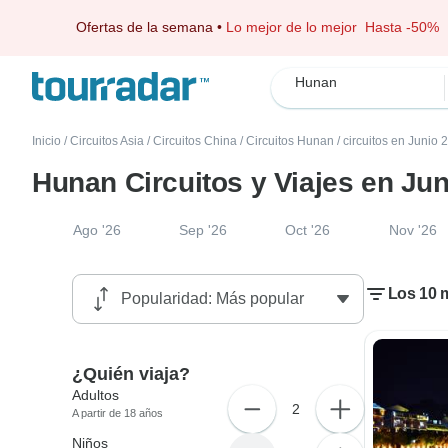
Ofertas de la semana
•
Lo mejor de lo mejor
Hasta -50%
Hunan
Inicio
/
Circuitos Asia
/
Circuitos China
/
Circuitos Hunan
/
circuitos en Junio 
Hunan Circuitos y Viajes en Ju
Ago '26
Sep '26
Oct '26
Nov '26
Los 10 m
¿Quién viaja?
Adultos
2
A partir de 18 años
Niños