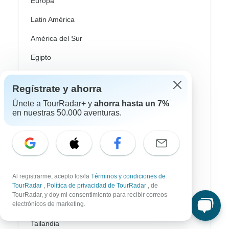
Europa
Latin América
América del Sur
Egipto
Marruecos
Regístrate y ahorra
Sudáfrica
Únete a TourRadar+ y
ahorra hasta un 7%
en nuestras 50.000 aventuras.
Bali
China
India
Japón
Al registrarme, acepto los/la
Términos y condiciones de
Nueva Zelanda
TourRadar
,
Política de privacidad de TourRadar
, de
TourRadar, y doy mi consentimiento para recibir correos
electrónicos de marketing.
Sri Lanka
Tailandia