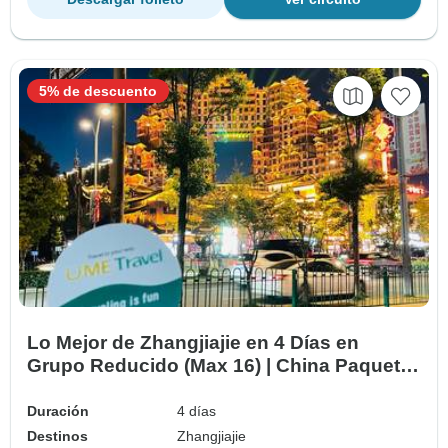
5% de descuento
Lo Mejor de Zhangjiajie en 4 Días en
Grupo Reducido (Max 16) | China Paquete
Aventura
Duración
4 días
Destinos
Zhangjiajie