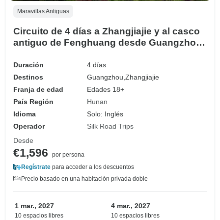
Maravillas Antiguas
Circuito de 4 días a Zhangjiajie y al casco
antiguo de Fenghuang desde Guangzhou
en tren bala y en avión
Duración
4 días
Destinos
Guangzhou,
Zhangjiajie
Franja de edad
Edades 18+
País Región
Hunan
Idioma
Solo: Inglés
Operador
Silk Road Trips
Desde
€1,596
por persona
Regístrate
para acceder a los descuentos
Precio basado en una habitación privada doble
1 mar., 2027
4 mar., 2027
10 espacios libres
10 espacios libres