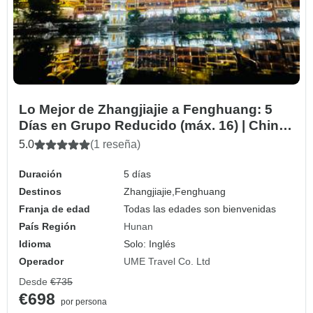
Lo Mejor de Zhangjiajie a Fenghuang: 5
Días en Grupo Reducido (máx. 16) | China
Paquete de Aventura
5.0
(1 reseña)
Duración
5 días
Destinos
Zhangjiajie,
Fenghuang
Franja de edad
Todas las edades son bienvenidas
País Región
Hunan
Idioma
Solo: Inglés
Operador
UME Travel Co. Ltd
Desde
€735
€698
por persona