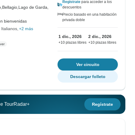
Regístrate
para acceder a los
,
Bellagio,
Lago de Garda,
descuentos
Precio basado en una habitación
privada doble
on bienvenidas
 Italianos
+2 más
1 dic., 2026
2 dic., 2026
+10 plazas libres
+10 plazas libres
Ver circuito
Descargar folleto
 de TourRadar+
Regístrate