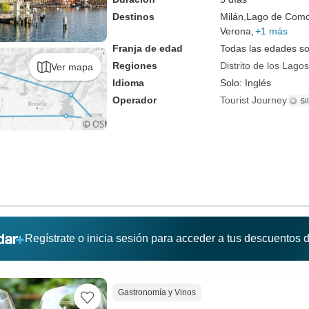
Destinos
Milán,
Lago de Como
Verona,
+1 más
Franja de edad
Todas las edades s
Regiones
Distrito de los Lagos
Ver mapa
Idioma
Solo: Inglés
Operador
Tourist Journey
Regístrate o inicia sesión para acceder a tus descuentos
Gastronomía y Vinos