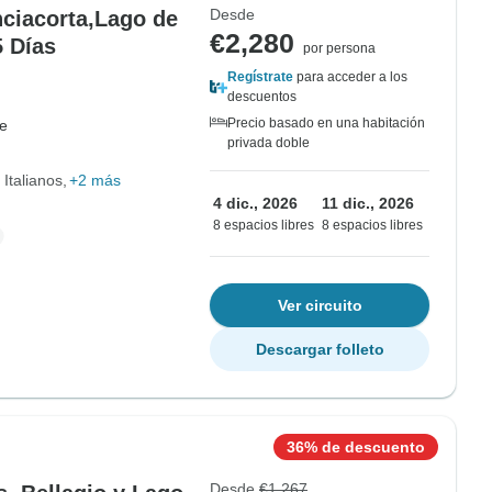
Desde
nciacorta,Lago de
€2,280
5 Días
por persona
Regístrate
para acceder a los
descuentos
Precio basado en una habitación
e
privada doble
 Italianos
+2 más
4 dic., 2026
11 dic., 2026
8 espacios libres
8 espacios libres
Ver circuito
Descargar folleto
36% de descuento
Desde
€1,267