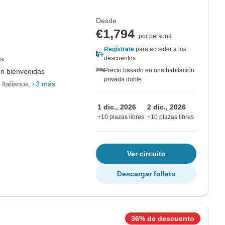
Desde
€1,794
por persona
Regístrate
para acceder a los
ia
descuentos
Precio basado en una habitación
on bienvenidas
privada doble
 Italianos
+3 más
1 dic., 2026
2 dic., 2026
+10 plazas libres
+10 plazas libres
Ver circuito
Descargar folleto
36% de descuento