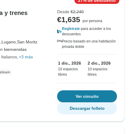
27% de descuento
Desde
€2,240
a y trenes
€1,635
por persona
Regístrate
para acceder a los
descuentos
Precio basado en una habitación
,
Lugano,
San Moritz
privada doble
on bienvenidas
 Italianos
+3 más
1 dic., 2026
2 dic., 2026
10 espacios
10 espacios
libres
libres
Ver circuito
Descargar folleto