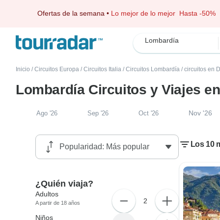
Ofertas de la semana
•
Lo mejor de lo mejor
Hasta -50%
Lombardía
Inicio
/
Circuitos Europa
/
Circuitos Italia
/
Circuitos Lombardía
/
circuitos en
Lombardía Circuitos y Viajes e
Nov '26
Ago '26
Sep '26
Oct '26
Los 10 
¿Quién viaja?
Adultos
2
A partir de 18 años
Niños