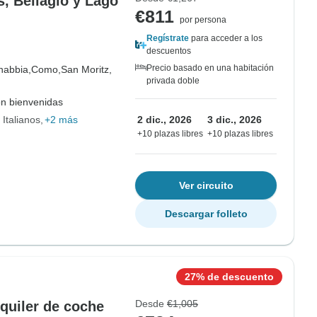
s, Bellagio y Lago
€811
por persona
Regístrate
para acceder a los
descuentos
Precio basado en una habitación
abbia,
Como,
San Moritz,
privada doble
on bienvenidas
 Italianos
+2 más
2 dic., 2026
3 dic., 2026
+10 plazas libres
+10 plazas libres
Ver circuito
Descargar folleto
27% de descuento
Desde
€1,005
lquiler de coche