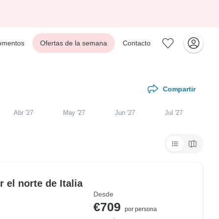
mentos
Ofertas de la semana
Contacto
Compartir
Abr '27
May '27
Jun '27
Jul '27
 el norte de Italia
Desde
€709
por persona