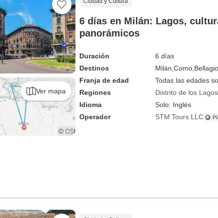
Ciudad y Cultura
6 días en Milán: Lagos, cultur
panorámicos
Duración
6 días
Destinos
Milán,
Como,
Bellagio
Franja de edad
Todas las edades s
Ver mapa
Regiones
Distrito de los Lagos
Idioma
Solo: Inglés
Operador
STM Tours LLC