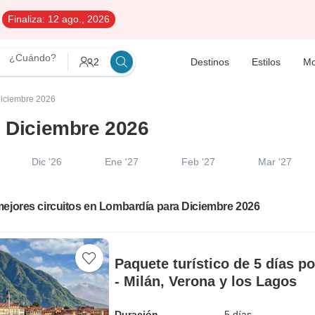
Finaliza:
12 ago., 2026
¿Cuándo?
2
Destinos
Estilos
Mo
 Diciembre 2026
n Diciembre 2026
Dic '26
Ene '27
Feb '27
Mar '27
mejores circuitos en Lombardía para Diciembre 2026
Paquete turístico de 5 días por
- Milán, Verona y los Lagos
Duración
5 días