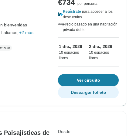
€734
por persona
Regístrate
para acceder a los
descuentos
Precio basado en una habitación
on bienvenidas
privada doble
 Italianos
+2 más
1 dic., 2026
2 dic., 2026
10 espacios
10 espacios
libres
libres
Ver circuito
Descargar folleto
Desde
s Paisajísticas de