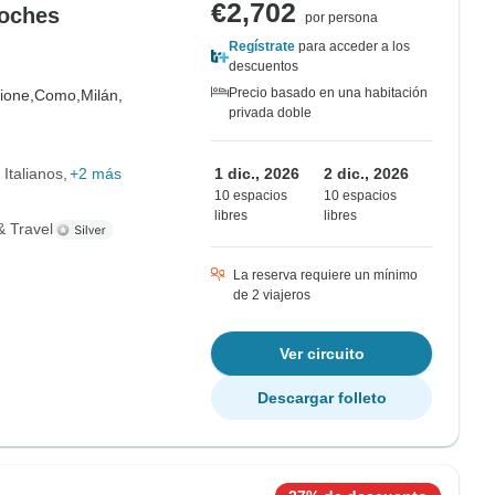
€2,702
Noches
por persona
Regístrate
para acceder a los
descuentos
Precio basado en una habitación
ione,
Como,
Milán,
privada doble
 Italianos
+2 más
1 dic., 2026
2 dic., 2026
10 espacios
10 espacios
libres
libres
& Travel
La reserva requiere un mínimo
de 2 viajeros
Ver circuito
Descargar folleto