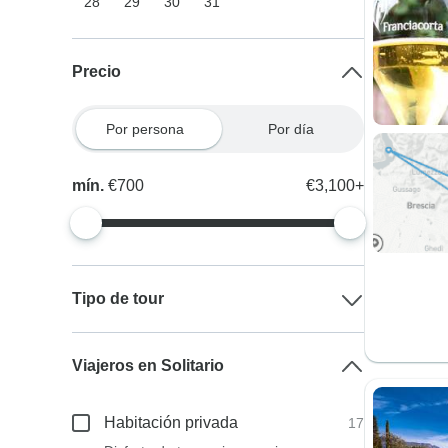
28
29
30
31
Precio
Por persona
Por día
mín.
€700
€3,100+
Tipo de tour
Viajeros en Solitario
Habitación privada
17