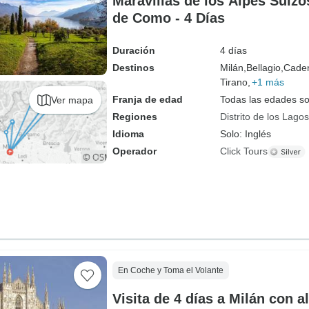
Maravillas de los Alpes Suizo
de Como - 4 Días
Duración
4 días
Destinos
Milán,
Bellagio,
Caden
Tirano,
+1 más
Franja de edad
Todas las edades s
Ver mapa
Regiones
Distrito de los Lagos
Idioma
Solo: Inglés
Operador
Click Tours
En Coche y Toma el Volante
Visita de 4 días a Milán con a