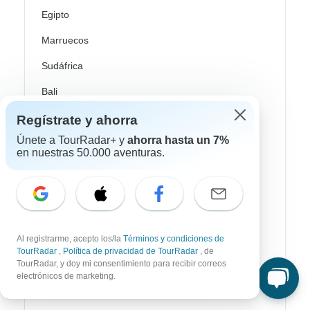
Egipto
Marruecos
Sudáfrica
Bali
China
Regístrate y ahorra
India
Únete a TourRadar+ y
ahorra hasta un 7%
en nuestras 50.000 aventuras.
Japón
Nueva Zelanda
Sri Lanka
Al registrarme, acepto los/la
Términos y condiciones de
Tailandia
TourRadar
,
Política de privacidad de TourRadar
, de
TourRadar, y doy mi consentimiento para recibir correos
Vietnam
electrónicos de marketing.
Croacia