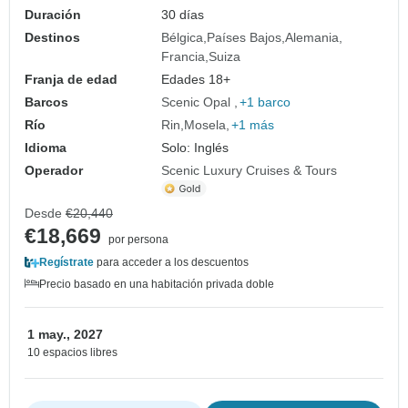
Zúrich)
Duración
30 días
Destinos
Bélgica
Países Bajos
Alemania
Francia
Suiza
Franja de edad
Edades 18+
Barcos
Scenic Opal
+1 barco
Río
Rin
Mosela
+1 más
Idioma
Solo: Inglés
Operador
Scenic Luxury Cruises & Tours
Desde
€20,440
€18,669
por persona
Regístrate
para acceder a los descuentos
Precio basado en una habitación privada doble
1 may., 2027
10 espacios libres