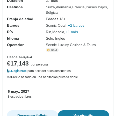
Duración
27 días
Destinos
Suiza
Alemania
Francia
Países Bajos
Bélgica
Franja de edad
Edades 18+
Barcos
Scenic Opal
+2 barcos
Río
Rin
Mosela
+1 más
Idioma
Solo: Inglés
Operador
Scenic Luxury Cruises & Tours
Desde
€18,914
€17,143
por persona
Regístrate
para acceder a los descuentos
Precio basado en una habitación privada doble
6 may., 2027
8 espacios libres
Descargar folleto
Ver circuito