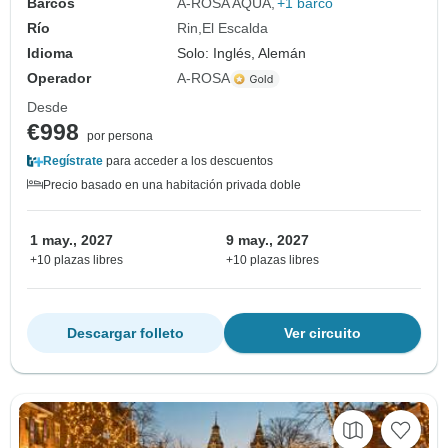
Barcos
A-ROSA AQUA
+1 barco
Río
Rin
El Escalda
Idioma
Solo: Inglés, Alemán
Operador
A-ROSA
Desde
€998
por persona
Regístrate
para acceder a los descuentos
Precio basado en una habitación privada doble
1 may., 2027
9 may., 2027
+10 plazas libres
+10 plazas libres
Descargar folleto
Ver circuito