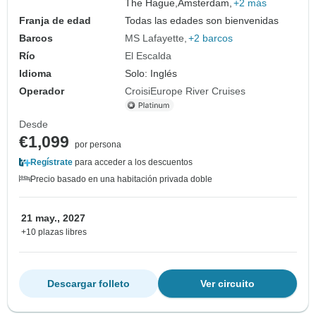
The Hague,
Amsterdam,
+2 más
Franja de edad
Todas las edades son bienvenidas
Barcos
MS Lafayette
+2 barcos
Río
El Escalda
Idioma
Solo: Inglés
Operador
CroisiEurope River Cruises
Desde
€1,099
por persona
Regístrate
para acceder a los descuentos
Precio basado en una habitación privada doble
21 may., 2027
+10 plazas libres
Descargar folleto
Ver circuito