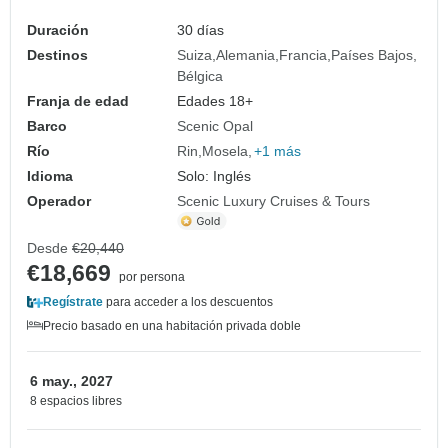
Bélgica 2027 - 30 Días (from Zúrich to
Bruselas)
Duración
30 días
Destinos
Suiza
Alemania
Francia
Países Bajos
Bélgica
Franja de edad
Edades 18+
Barco
Scenic Opal
Río
Rin
Mosela
+1 más
Idioma
Solo: Inglés
Operador
Scenic Luxury Cruises & Tours
Desde
€20,440
€18,669
por persona
Regístrate
para acceder a los descuentos
Precio basado en una habitación privada doble
6 may., 2027
8 espacios libres