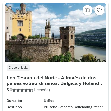
Crucero fluvial
Los Tesoros del Norte - A través de dos
países extraordinarios: Bélgica y Holanda
(crucero puerto a puerto)
5.0
(1 reseña)
Duración
6 días
Destinos
Bruselas,
Amberes,
Rotterdam,
Utrecht,