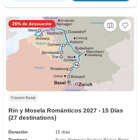
26% de descuento
Crucero fluvial
Rin y Mosela Románticos 2027 - 15 Días
(27 destinations)
Duración
15 días
Destinos
Suiza
Alemania
Francia
Países Bajos