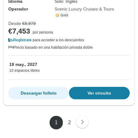
Idioma
Solo: Inglés
Operador
Scenic Luxury Cruises & Tours
Desde
€8,979
€7,453
por persona
Regístrate
para acceder a los descuentos
Precio basado en una habitación privada doble
18 may., 2027
10 espacios libres
Descargar folleto
Ver circuito
1
2