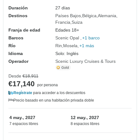
Amsterdam to Zúrich)
Duración
27 días
Destinos
Países Bajos
Bélgica
Alemania
Francia
Suiza
Franja de edad
Edades 18+
Barcos
Scenic Opal
+1 barco
Río
Rin
Mosela
+1 más
Idioma
Solo: Inglés
Operador
Scenic Luxury Cruises & Tours
Desde
€18,911
€17,140
por persona
Regístrate
para acceder a los descuentos
Precio basado en una habitación privada doble
4 may., 2027
12 may., 2027
7 espacios libres
8 espacios libres