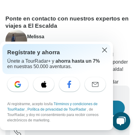
Ponte en contacto con nuestros expertos en
viajes a El Escalda
Melissa
Experto en El Escalda de TourRadar
Regístrate y ahorra
Melissa es uno de nuestros expertos en viajes a El
Únete a TourRadar+ y
ahorra hasta un 7%
Escalda. ¡Ponte en contacto con nosotros para responder
en nuestras 50.000 aventuras.
a todas tus preguntas sobre los circuitos en El Escalda!
Elige entre +16 circuitos en El Escalda
108 reseñas verificadas de clientes de TourRadar
Escríbenos un mensaje
Al registrarme, acepto los/la
Términos y condiciones de
Haznos una pregunta
TourRadar
,
Política de privacidad de TourRadar
, de
TourRadar, y doy mi consentimiento para recibir correos
electrónicos de marketing.
Llámanos