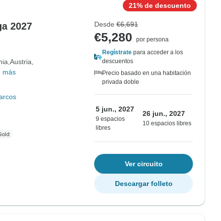
21% de descuento
Desde
€6,691
ga 2027
€5,280
por persona
Regístrate
para acceder a los
nia
Austria
descuentos
2 más
Precio basado en una habitación
privada doble
arcos
5 jun., 2027
26 jun., 2027
9 espacios
10 espacios libres
libres
Ver circuito
Descargar folleto