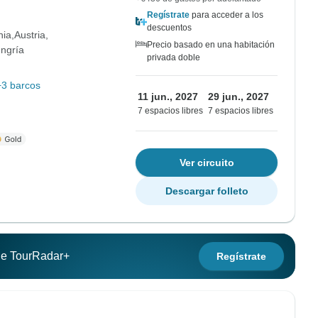
Regístrate
para acceder a los
descuentos
nia
Austria
Precio basado en una habitación
ngría
privada doble
+3 barcos
11 jun., 2027
29 jun., 2027
7 espacios libres
7 espacios libres
Ver circuito
Descargar folleto
 de TourRadar+
Regístrate