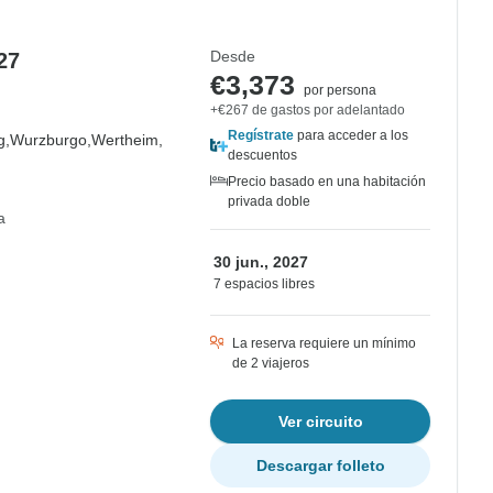
Desde
27
€3,373
por persona
+€267 de gastos por adelantado
Regístrate
para acceder a los
g,
Wurzburgo,
Wertheim,
descuentos
Precio basado en una habitación
privada doble
a
30 jun., 2027
7 espacios libres
La reserva requiere un mínimo
de 2 viajeros
Ver circuito
Descargar folleto