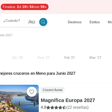
Finaliza:
2
d
19
h
53
min
58
s
¿Cuándo?
2
Destinos
Estilos
Mo
Junio 2027
Dic '26
Ene '27
Mar '27
Feb '27
mejores cruceros en Meno para Junio 2027
Crucero fluvial
Magnífica Europa 2027
4.8
(22 reseñas)