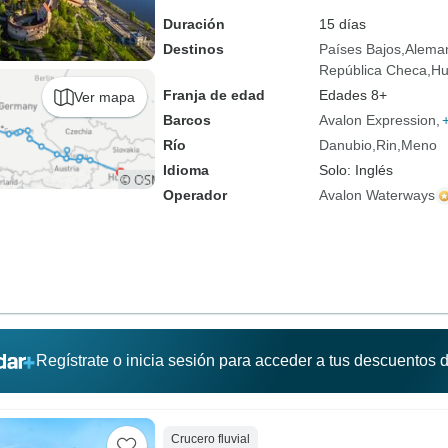
Duración
15 días
Destinos
Países Bajos
Alema
República Checa
Hu
Franja de edad
Edades 8+
Ver mapa
Barcos
Avalon Expression
Río
Danubio
Rin
Meno
Idioma
Solo: Inglés
Operador
Avalon Waterways
Regístrate o inicia sesión para acceder a tus descuentos
Crucero fluvial