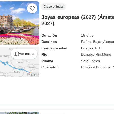
Crucero fluvial
Joyas europeas (2027) (Ámst
2027)
Duración
15 días
Destinos
Países Bajos
Alema
Franja de edad
Edades 16+
Ver mapa
Río
Danubio
Rin
Meno
Idioma
Solo: Inglés
Operador
Uniworld Boutique Ri