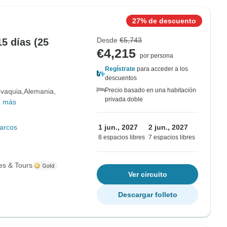
27% de descuento
Desde
€5,743
5 días (25
€4,215
por persona
Regístrate
para acceder a los
descuentos
Precio basado en una habitación
ovaquia
Alemania
privada doble
1 más
arcos
1 jun., 2027
2 jun., 2027
8 espacios libres
7 espacios libres
es & Tours
Ver circuito
Descargar folleto