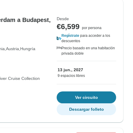
Desde
erdam a Budapest,
€6,599
por persona
Regístrate
para acceder a los
descuentos
Precio basado en una habitación
nia
Austria
Hungría
privada doble
13 jun., 2027
9 espacios libres
ver Cruise Collection
Ver circuito
Descargar folleto