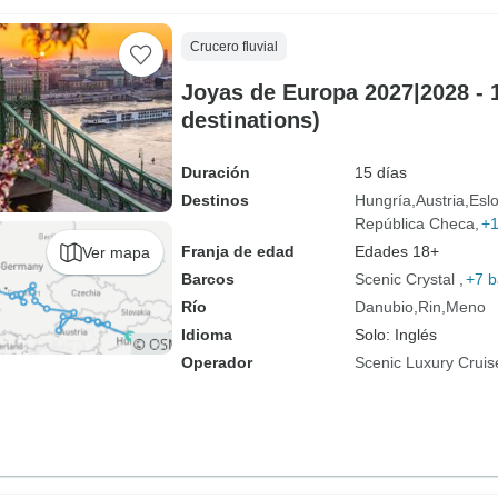
Crucero fluvial
Joyas de Europa 2027|2028 - 1
destinations)
Duración
15 días
Destinos
Hungría
Austria
Esl
República Checa
+
Franja de edad
Edades 18+
Ver mapa
Barcos
Scenic Crystal
+7 b
Río
Danubio
Rin
Meno
Idioma
Solo: Inglés
Operador
Scenic Luxury Cruis