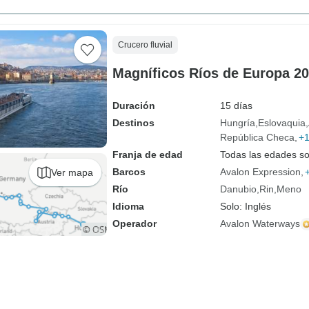
Crucero fluvial
Magníficos Ríos de Europa 2
Duración
15 días
Destinos
Hungría
Eslovaquia
República Checa
+
Franja de edad
Todas las edades s
Barcos
Avalon Expression
Ver mapa
Río
Danubio
Rin
Meno
Idioma
Solo: Inglés
Operador
Avalon Waterways