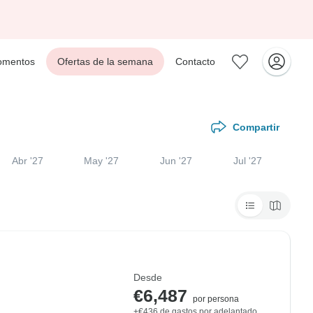
mentos
Ofertas de la semana
Contacto
Compartir
Abr '27
May '27
Jun '27
Jul '27
Desde
€6,487
por persona
+€436 de gastos por adelantado