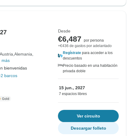
Desde
027
€6,487
por persona
+€436 de gastos por adelantado
Regístrate
para acceder a los
Austria
Alemania
descuentos
1 más
Precio basado en una habitación
on bienvenidas
privada doble
+2 barcos
15 jun., 2027
7 espacios libres
Ver circuito
Descargar folleto