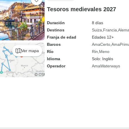
Tesoros medievales 2027
Duración
8 días
Destinos
Suiza
Francia
Alema
Franja de edad
Edades 12+
Barcos
AmaCerto
AmaPrim
Ver mapa
Río
Rin
Meno
Idioma
Solo: Inglés
Operador
AmaWaterways