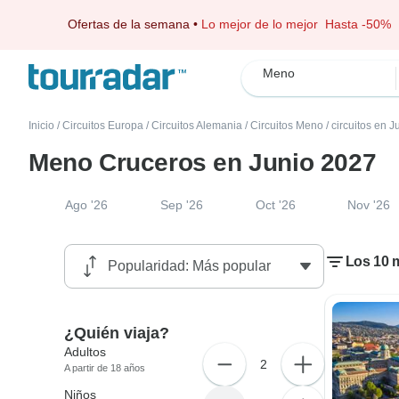
Ofertas de la semana
•
Lo mejor de lo mejor
Hasta -50%
Meno
Inicio
/
Circuitos Europa
/
Circuitos Alemania
/
Circuitos Meno
/
circuitos en 
Meno Cruceros en Junio 2027
Ago '26
Sep '26
Oct '26
Nov '26
Los 10 
¿Quién viaja?
Adultos
2
A partir de 18 años
Niños