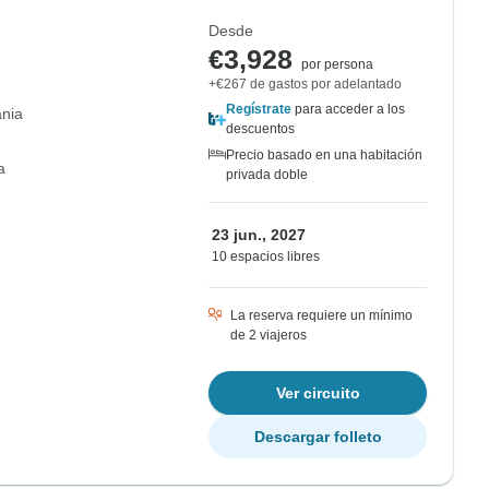
Desde
€3,928
por persona
+€267 de gastos por adelantado
Regístrate
para acceder a los
nia
descuentos
Precio basado en una habitación
a
privada doble
23 jun., 2027
10 espacios libres
La reserva requiere un mínimo
de 2 viajeros
Ver circuito
Descargar folleto