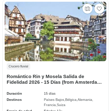
Crucero fluvial
Romántico Rin y Mosela Salida de
Fidelidad 2026 - 15 Días (from Amsterdam
to Basilea)
Duración
15 días
Destinos
Países Bajos
Bélgica
Alemania
Francia
Suiza
Franja de edad
Edades 12+