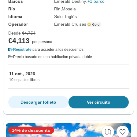
Barcos
Emerald Destiny
+1 barco
Río
Rin
Mosela
Idioma
Solo: Inglés
Operador
Emerald Cruises
Desde
€4,754
€4,113
por persona
Regístrate
para acceder a los descuentos
Precio basado en una habitación privada doble
11 oct., 2026
10 espacios libres
Descargar folleto
Ver circuito
14% de descuento