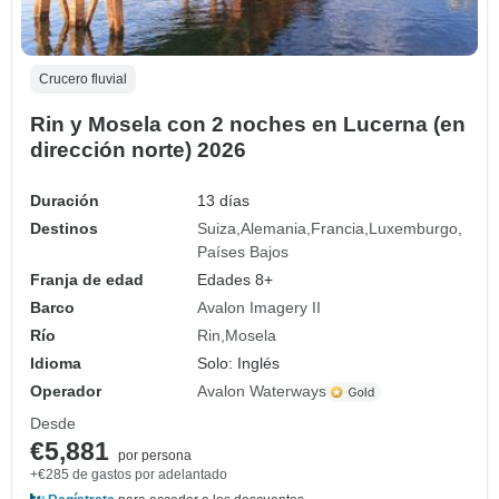
Crucero fluvial
Rin y Mosela con 2 noches en Lucerna (en
dirección norte) 2026
Duración
13 días
Destinos
Suiza
Alemania
Francia
Luxemburgo
Países Bajos
Franja de edad
Edades 8+
Barco
Avalon Imagery II
Río
Rin
Mosela
Idioma
Solo: Inglés
Operador
Avalon Waterways
Desde
€5,881
por persona
+€285 de gastos por adelantado