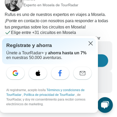
Experto en Mosela de TourRadar
Rufus es uno de nuestros expertos en viajes a Mosela.
¡Ponte en contacto con nosotros para responder a todas
tus preguntas sobre los circuitos en Mosela!
Elige entre +31 circuitos en Mosela
84 reseñas verificadas de clientes de TourRadar
Regístrate y ahorra
Escríbenos un mensaje
Únete a TourRadar+ y
ahorra hasta un 7%
en nuestras 50.000 aventuras.
Haznos una pregunta
Llámanos
+34 933 938 984
Al registrarme, acepto los/la
Términos y condiciones de
TourRadar
,
Política de privacidad de TourRadar
, de
TourRadar, y doy mi consentimiento para recibir correos
electrónicos de marketing.