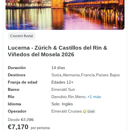
Crucero fluvial
Lucerna - Zúrich & Castillos del Rin &
Viñedos del Mosela 2026
Duración
14 días
Destinos
Suiza
Alemania
Francia
Países Bajos
Franja de edad
Edades 12+
Barco
Emerald Sun
Río
Danubio
Rin
Meno
+1 más
Idioma
Solo: Inglés
Operador
Emerald Cruises
Desde
€7,795
€7,170
por persona