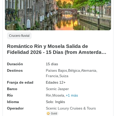
Crucero fluvial
Romántico Rin y Mosela Salida de
Fidelidad 2026 - 15 Días (from Amsterdam
to Zúrich)
Duración
15 días
Destinos
Países Bajos
Bélgica
Alemania
Francia
Suiza
Franja de edad
Edades 12+
Barco
Scenic Jasper
Río
Rin
Mosela
+1 más
Idioma
Solo: Inglés
Operador
Scenic Luxury Cruises & Tours