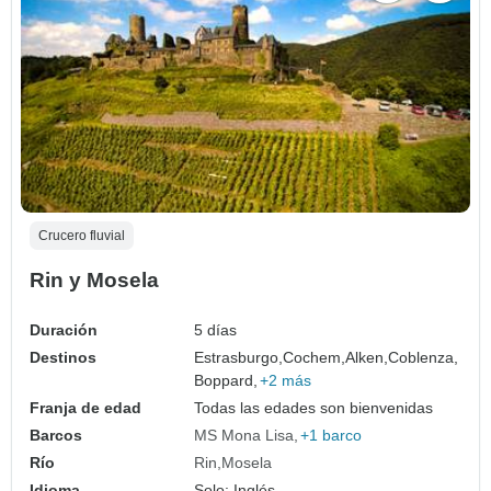
Crucero fluvial
Rin y Mosela
Duración
5 días
Destinos
Estrasburgo,
Cochem,
Alken,
Coblenza,
Boppard,
+2 más
Franja de edad
Todas las edades son bienvenidas
Barcos
MS Mona Lisa
+1 barco
Río
Rin
Mosela
Idioma
Solo: Inglés