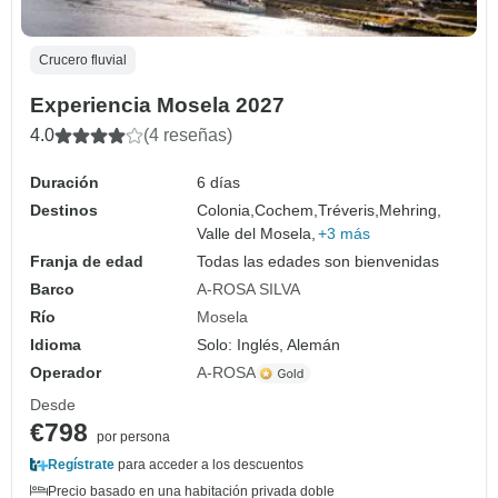
Crucero fluvial
Experiencia Mosela 2027
4.0
(4 reseñas)
Duración
6 días
Destinos
Colonia,
Cochem,
Tréveris,
Mehring,
Valle del Mosela,
+3 más
Franja de edad
Todas las edades son bienvenidas
Barco
A-ROSA SILVA
Río
Mosela
Idioma
Solo: Inglés, Alemán
Operador
A-ROSA
Desde
€798
por persona
Regístrate
para acceder a los descuentos
Precio basado en una habitación privada doble