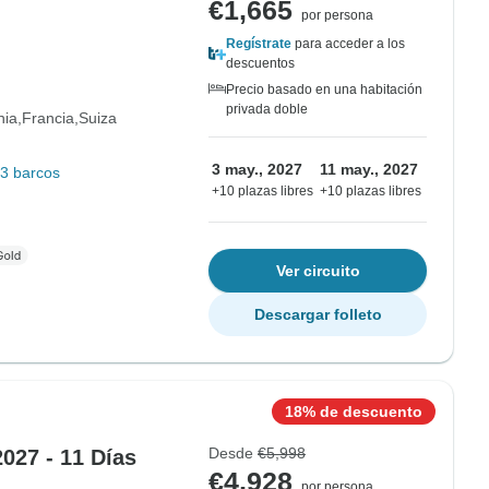
€1,665
por persona
Regístrate
para acceder a los
descuentos
Precio basado en una habitación
privada doble
nia
Francia
Suiza
3 may., 2027
11 may., 2027
3 barcos
+10 plazas libres
+10 plazas libres
Ver circuito
Descargar folleto
18% de descuento
Desde
€5,998
027 - 11 Días
€4,928
por persona