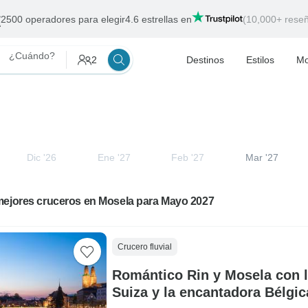
2500 operadores para elegir
4.6 estrellas en
(10,000+ rese
¿Cuándo?
2
Destinos
Estilos
Mo
Dic '26
Ene '27
Feb '27
Mar '27
mejores cruceros en Mosela para Mayo 2027
Crucero fluvial
Romántico Rin y Mosela con 
Suiza y la encantadora Bélgic