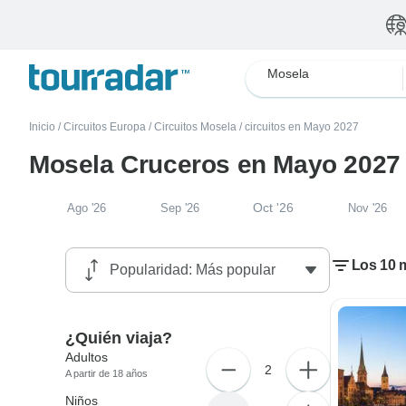
Mosela
Inicio
/
Circuitos Europa
/
Circuitos Mosela
/
circuitos en Mayo 2027
Mosela Cruceros en Mayo 2027
Oct '26
Ago '26
Sep '26
Nov '26
Los 10 
¿Quién viaja?
Adultos
2
A partir de 18 años
Niños