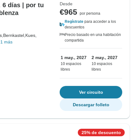
Desde
 6 días | por tu
€965
blenza
por persona
Regístrate
para acceder a los
descuentos
Precio basado en una habitación
s,
Bernkastel,
Kues,
compartida
+1 más
1 may., 2027
2 may., 2027
10 espacios
10 espacios
libres
libres
Ver circuito
Descargar folleto
25% de descuento