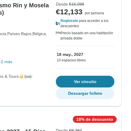
Desde
€16,098
smo Rin y Mosela
€12,133
s)
por persona
Regístrate
para acceder a los
descuentos
Precio basado en una habitación
ncia
Países Bajos
Bélgica
privada doble
18 may., 2027
10 espacios libres
+2 más
es & Tours
Ver circuito
Descargar folleto
18% de descuento
Desde
€9,292