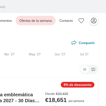
ñas)
mentos
Ofertas de la semana
Contacto
Compartir
Abr '27
May '27
Jun '27
Jul '27
9% de descuento
Desde
€20,420
la emblemática
€18,651
a 2027 - 30 Días
por persona