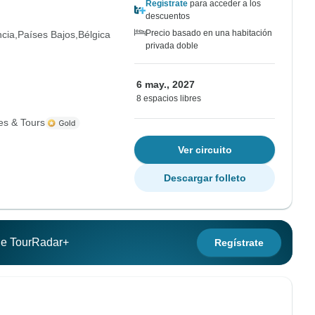
Regístrate
para acceder a los
descuentos
Precio basado en una habitación
ncia
Países Bajos
Bélgica
privada doble
6 may., 2027
8 espacios libres
es & Tours
Ver circuito
Descargar folleto
 de TourRadar+
Regístrate