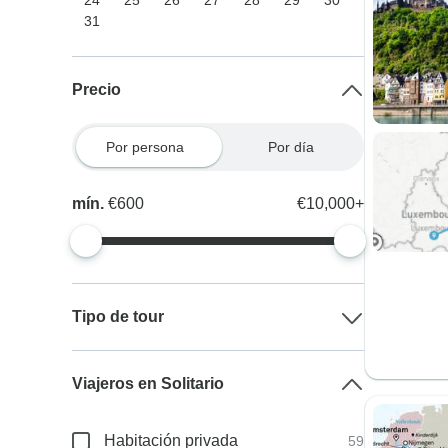
24
25
26
27
28
29
30
31
Precio
Por persona
Por día
mín.
€600
€10,000+
Tipo de tour
Viajeros en Solitario
Habitación privada
59