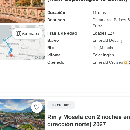
Duración
11 días
Destinos
Dinamarca
Países B
Suiza
Franja de edad
Edades 12+
Ver mapa
Barco
Emerald Destiny
Río
Rin
Mosela
Idioma
Solo: Inglés
Operador
Emerald Cruises
Crucero fluvial
Rin y Mosela con 2 noches en
dirección norte) 2027