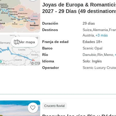
Joyas de Europa & Romantici
2027 - 29 Días (49 destination
Duración
29 días
Destinos
Suiza
Alemania
Fra
Austria
+3 más
Franja de edad
Edades 18+
Ver mapa
Barco
Scenic Opal
Río
Danubio
Rin
Meno
Idioma
Solo: Inglés
Operador
Scenic Luxury Cruis
Crucero fluvial