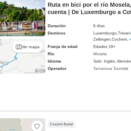
Ruta en bici por el río Mosela,
cuenta | De Luxemburgo a Co
Duración
6 días
Destinos
Luxemburgo,
Tréveri
Zeltingen,
Cochem,
Franja de edad
Edades 18+
Ver mapa
Río
Mosela
Idioma
Solo: Inglés, Alemán
Operador
Terranova Touristik
Crucero fluvial