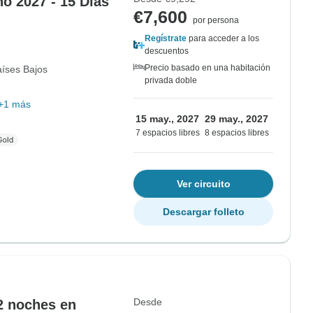
o 2027 - 15 Días
€7,600
por persona
Regístrate
para acceder a los
descuentos
Precio basado en una habitación
íses Bajos
privada doble
+1 más
15 may., 2027
29 may., 2027
7 espacios libres
8 espacios libres
Ver circuito
Descargar folleto
Desde
 2 noches en