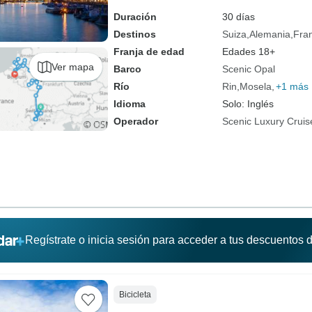
(from Zúrich to Bruselas)
Duración
30 días
Destinos
Suiza
Alemania
Fra
Franja de edad
Edades 18+
Ver mapa
Barco
Scenic Opal
Río
Rin
Mosela
+1 más
Idioma
Solo: Inglés
Operador
Scenic Luxury Cruis
Regístrate o inicia sesión para acceder a tus descuentos
Bicicleta