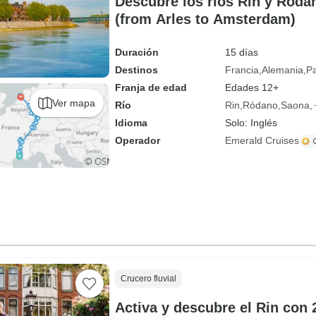
Descubre los ríos Rin y Ródan
(from Arles to Amsterdam)
Duración
15 días
Destinos
Francia
Alemania
Pa
Franja de edad
Edades 12+
Ver mapa
Río
Rin
Ródano
Saona
Idioma
Solo: Inglés
Operador
Emerald Cruises
Crucero fluvial
Activa y descubre el Rin con