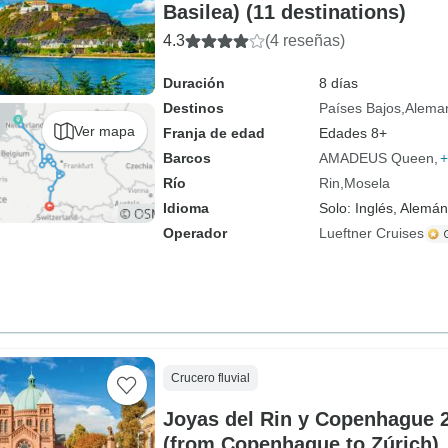
Basilea) (11 destinations)
4.3
(4 reseñas)
Duración
8 días
Destinos
Países Bajos
Alema
Ver mapa
Franja de edad
Edades 8+
Barcos
AMADEUS Queen
+
Río
Rin
Mosela
Idioma
Solo: Inglés, Alemán
Operador
Lueftner Cruises
Crucero fluvial
Joyas del Rin y Copenhague 2
(from Copenhague to Zúrich)