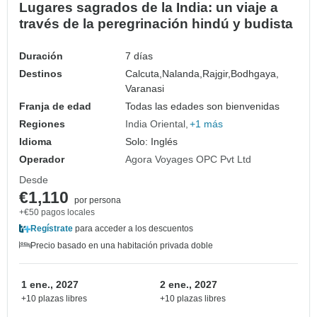
Lugares sagrados de la India: un viaje a
través de la peregrinación hindú y budista
Duración
7 días
Destinos
Calcuta,
Nalanda,
Rajgir,
Bodhgaya,
Varanasi
Franja de edad
Todas las edades son bienvenidas
Regiones
India Oriental
+1 más
Idioma
Solo: Inglés
Operador
Agora Voyages OPC Pvt Ltd
Desde
€1,110
por persona
+€50 pagos locales
Regístrate
para acceder a los descuentos
Precio basado en una habitación privada doble
1 ene., 2027
2 ene., 2027
+10 plazas libres
+10 plazas libres