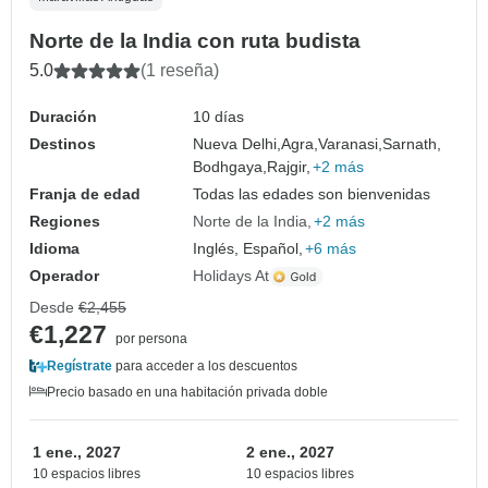
Norte de la India con ruta budista
5.0
(1 reseña)
Duración
10 días
Destinos
Nueva Delhi,
Agra,
Varanasi,
Sarnath,
Bodhgaya,
Rajgir,
+2 más
Franja de edad
Todas las edades son bienvenidas
Regiones
Norte de la India
+2 más
Idioma
Inglés, Español,
+6 más
Operador
Holidays At
Desde
€2,455
€1,227
por persona
Regístrate
para acceder a los descuentos
Precio basado en una habitación privada doble
1 ene., 2027
2 ene., 2027
10 espacios libres
10 espacios libres