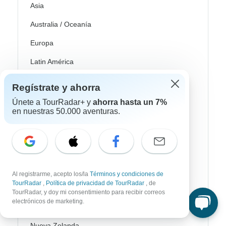
Asia
Australia / Oceanía
Europa
Latin América
América del Sur
Regístrate y ahorra
Egipto
Únete a TourRadar+ y
ahorra hasta un 7%
en nuestras 50.000 aventuras.
Marruecos
Sudáfrica
Bali
China
Al registrarme, acepto los/la
Términos y condiciones de
TourRadar
,
Política de privacidad de TourRadar
, de
India
TourRadar, y doy mi consentimiento para recibir correos
electrónicos de marketing.
Japón
Nueva Zelanda