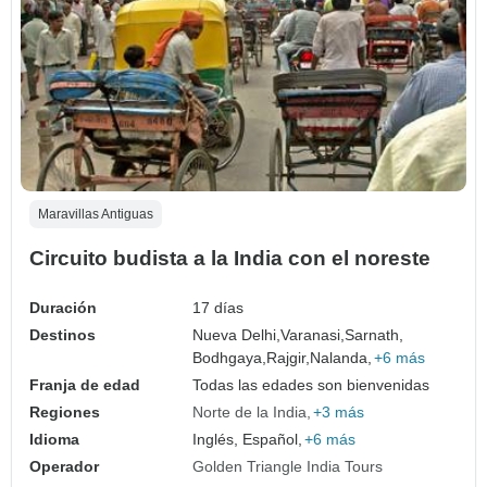
Maravillas Antiguas
Circuito budista a la India con el noreste
Duración
17 días
Destinos
Nueva Delhi,
Varanasi,
Sarnath,
Bodhgaya,
Rajgir,
Nalanda,
+6 más
Franja de edad
Todas las edades son bienvenidas
Regiones
Norte de la India
+3 más
Idioma
Inglés, Español,
+6 más
Operador
Golden Triangle India Tours