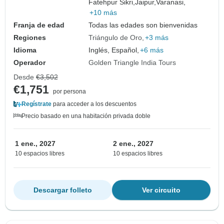
Fatehpur Sikri,
Jaipur,
Varanasi,
+10 más
Franja de edad
Todas las edades son bienvenidas
Regiones
Triángulo de Oro
+3 más
Idioma
Inglés, Español,
+6 más
Operador
Golden Triangle India Tours
Desde
€3,502
€1,751
por persona
Regístrate
para acceder a los descuentos
Precio basado en una habitación privada doble
1 ene., 2027
2 ene., 2027
10 espacios libres
10 espacios libres
Descargar folleto
Ver circuito