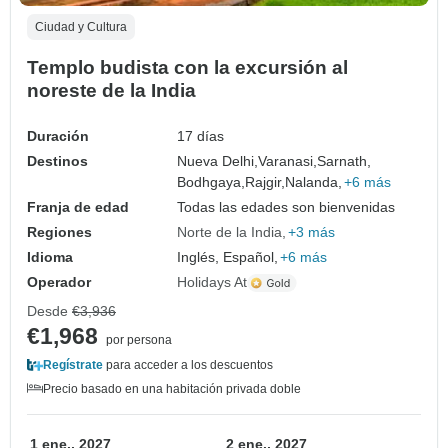
Ciudad y Cultura
Templo budista con la excursión al
noreste de la India
Duración
17 días
Destinos
Nueva Delhi,
Varanasi,
Sarnath,
Bodhgaya,
Rajgir,
Nalanda,
+6 más
Franja de edad
Todas las edades son bienvenidas
Regiones
Norte de la India
+3 más
Idioma
Inglés, Español,
+6 más
Operador
Holidays At
Desde
€3,936
€1,968
por persona
Regístrate
para acceder a los descuentos
Precio basado en una habitación privada doble
1 ene., 2027
2 ene., 2027