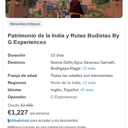
Maravillas Antiguas
Patrimonio de la India y Rutas Budistas By
G Experiences
Duración
10 días
Destinos
Nueva Delhi,
Agra,
Varanasi,
Sarnath,
Bodhgaya,
Rajgir,
+3 más
Franja de edad
Todas las edades son bienvenidas
Regiones
Norte de la India
+2 más
Idioma
Inglés, Español,
+5 más
Operador
G Experiences
Desde
€2,455
€1,227
por persona
Regístrate
para acceder a los descuentos
Precio basado en una habitación privada doble