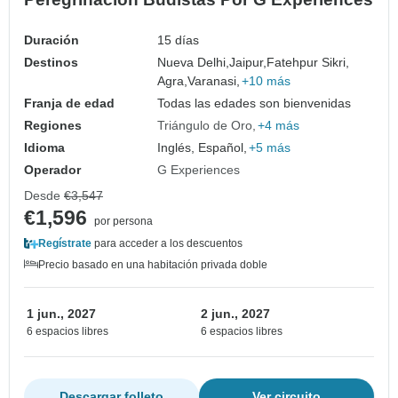
Duración
15 días
Destinos
Nueva Delhi,
Jaipur,
Fatehpur Sikri,
Agra,
Varanasi,
+10 más
Franja de edad
Todas las edades son bienvenidas
Regiones
Triángulo de Oro
+4 más
Idioma
Inglés, Español,
+5 más
Operador
G Experiences
Desde
€3,547
€1,596
por persona
Regístrate
para acceder a los descuentos
Precio basado en una habitación privada doble
1 jun., 2027
2 jun., 2027
6 espacios libres
6 espacios libres
Descargar folleto
Ver circuito