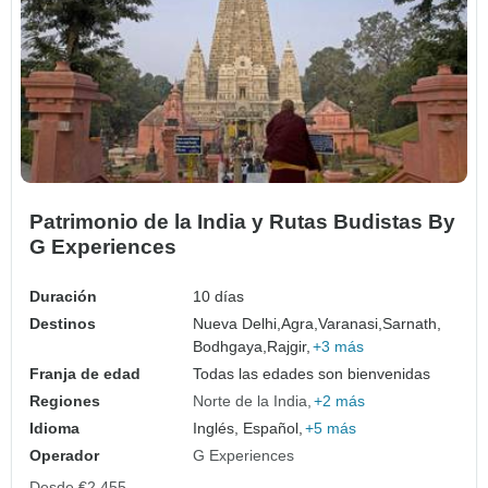
Patrimonio de la India y Rutas Budistas By
G Experiences
Duración
10 días
Destinos
Nueva Delhi,
Agra,
Varanasi,
Sarnath,
Bodhgaya,
Rajgir,
+3 más
Franja de edad
Todas las edades son bienvenidas
Regiones
Norte de la India
+2 más
Idioma
Inglés, Español,
+5 más
Operador
G Experiences
Desde
€2,455