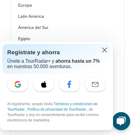
Europa
Latin América
América del Sur
Egipto
Marruecos
Regístrate y ahorra
Únete a TourRadar+ y
ahorra hasta un 7%
Sudáfrica
en nuestras 50.000 aventuras.
Bali
China
India
Japón
Al registrarme, acepto los/la
Términos y condiciones de
TourRadar
,
Política de privacidad de TourRadar
, de
Nueva Zelanda
TourRadar, y doy mi consentimiento para recibir correos
electrónicos de marketing.
Sri Lanka