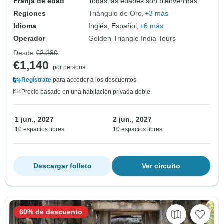
Franja de edad
Todas las edades son bienvenidas
Regiones
Triángulo de Oro
+3 más
Idioma
Inglés, Español,
+6 más
Operador
Golden Triangle India Tours
Desde
€2,280
€1,140
por persona
Regístrate
para acceder a los descuentos
Precio basado en una habitación privada doble
1 jun., 2027
2 jun., 2027
10 espacios libres
10 espacios libres
Descargar folleto
Ver circuito
60% de descuento