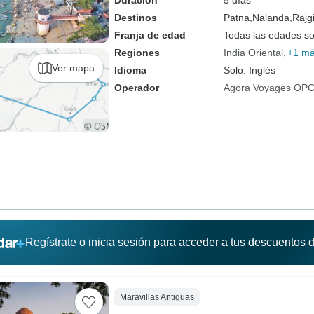
Duración
5 días
Destinos
Patna,
Nalanda,
Rajgi
Franja de edad
Todas las edades s
Regiones
India Oriental
+1 m
Ver mapa
Idioma
Solo: Inglés
Operador
Agora Voyages OPC 
Regístrate o inicia sesión para acceder a tus descuentos
Maravillas Antiguas