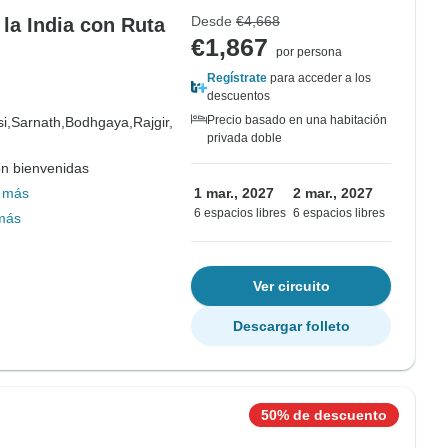
Desde
€4,668
la India con Ruta
€1,867
por persona
Regístrate
para acceder a los
descuentos
Precio basado en una habitación
i,
Sarnath,
Bodhgaya,
Rajgir,
privada doble
on bienvenidas
 más
1 mar., 2027
2 mar., 2027
6 espacios libres
6 espacios libres
más
Ver circuito
Descargar folleto
50% de descuento