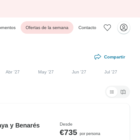
mentos
Ofertas de la semana
Contacto
Compartir
Abr '27
May '27
Jun '27
Jul '27
Desde
aya y Benarés
€735
por persona