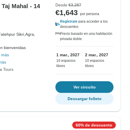
Desde
€3,287
 Taj Mahal - 14
€1,643
por persona
Regístrate
para acceder a los
descuentos
Precio basado en una habitación
Fatehpur Sikri,
Agra,
privada doble
on bienvenidas
 más
1 mar., 2027
2 mar., 2027
10 espacios
10 espacios
más
libres
libres
ia Tours
Ver circuito
Descargar folleto
60% de descuento