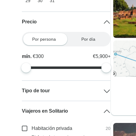
29
30
31
Precio
Por persona
Por día
mín.
€300
€5,900+
Tipo de tour
Viajeros en Solitario
Habitación privada
20