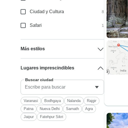
Ciudad y Cultura
8
Safari
1
Más estilos
Lugares imprescindibles
Buscar ciudad
Varanasi
Bodhgaya
Nalanda
Rajgir
Patna
Nueva Delhi
Sarnath
Agra
Jaipur
Fatehpur Sikri