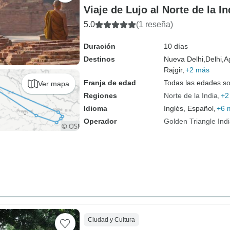
Viaje de Lujo al Norte de la 
5.0
(1 reseña)
Duración
10 días
Destinos
Nueva Delhi,
Delhi,
A
Rajgir,
+2 más
Franja de edad
Todas las edades s
Ver mapa
Regiones
Norte de la India
+2
Idioma
Inglés, Español,
+6 
Operador
Golden Triangle Ind
Ciudad y Cultura