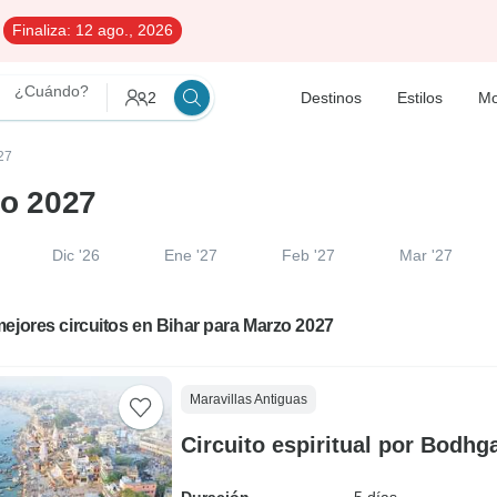
Finaliza:
12 ago., 2026
¿Cuándo?
2
Destinos
Estilos
Mo
27
zo 2027
Dic '26
Ene '27
Feb '27
Mar '27
ejores circuitos en Bihar para Marzo 2027
Maravillas Antiguas
Circuito espiritual por Bodhg