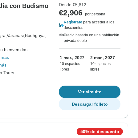
Desde
€5,812
India con Budismo
€2,906
por persona
Regístrate
para acceder a los
descuentos
gra,
Varanasi,
Bodhgaya,
Precio basado en una habitación
privada doble
on bienvenidas
 más
1 mar., 2027
2 mar., 2027
10 espacios
10 espacios
más
libres
libres
ia Tours
Ver circuito
Descargar folleto
50% de descuento