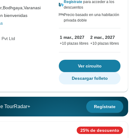
Regístrate
para acceder a los
r,
Bodhgaya,
Varanasi
descuentos
Precio basado en una habitación
on bienvenidas
privada doble
ás
1 mar., 2027
2 mar., 2027
Pvt Ltd
+10 plazas libres
+10 plazas libres
Ver circuito
Descargar folleto
 de TourRadar+
Regístrate
25% de descuento