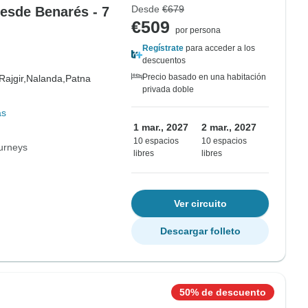
Desde
€679
desde Benarés - 7
€509
por persona
Regístrate
para acceder a los
descuentos
Precio basado en una habitación
Rajgir,
Nalanda,
Patna
privada doble
ás
1 mar., 2027
2 mar., 2027
10 espacios
10 espacios
urneys
libres
libres
Ver circuito
Descargar folleto
50% de descuento