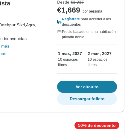
Desde
€3,337
ista
€1,669
por persona
Regístrate
para acceder a los
Fatehpur Sikri,
Agra,
descuentos
Precio basado en una habitación
privada doble
on bienvenidas
 más
más
1 mar., 2027
2 mar., 2027
10 espacios
10 espacios
libres
libres
Ver circuito
Descargar folleto
50% de descuento