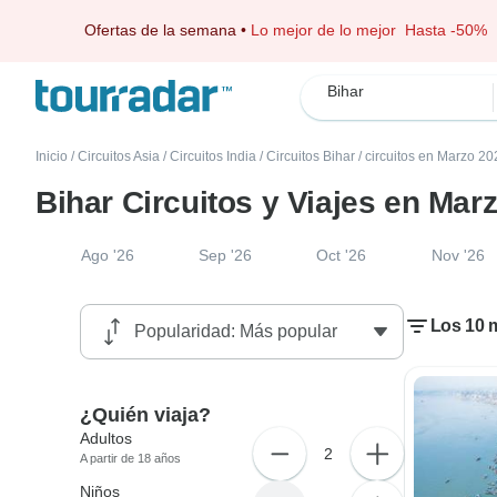
Ofertas de la semana
•
Lo mejor de lo mejor
Hasta -50%
Bihar
Inicio
/
Circuitos Asia
/
Circuitos India
/
Circuitos Bihar
/
circuitos en Marzo 20
Bihar Circuitos y Viajes en Mar
Ago '26
Sep '26
Oct '26
Nov '26
Los 10 m
¿Quién viaja?
Adultos
2
A partir de 18 años
Niños