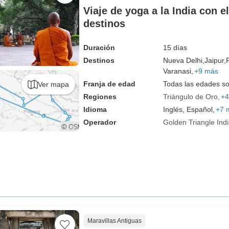
Viaje de yoga a la India con el
destinos
Duración
15 días
Destinos
Nueva Delhi,
Jaipur,
Varanasi,
+9 más
Franja de edad
Todas las edades s
Ver mapa
Regiones
Triángulo de Oro
+4
Idioma
Inglés, Español,
+7 
Operador
Golden Triangle Ind
Maravillas Antiguas