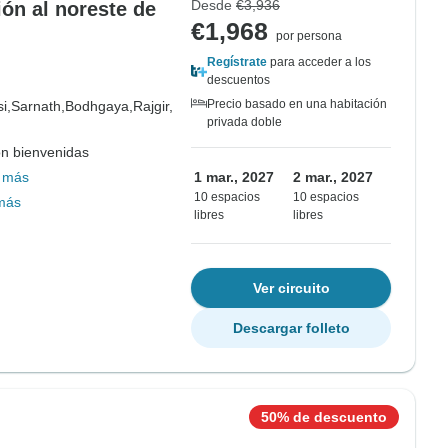
Desde
€3,936
ón al noreste de
€1,968
por persona
Regístrate
para acceder a los
descuentos
Precio basado en una habitación
i,
Sarnath,
Bodhgaya,
Rajgir,
privada doble
on bienvenidas
 más
1 mar., 2027
2 mar., 2027
10 espacios
10 espacios
más
libres
libres
Ver circuito
Descargar folleto
50% de descuento