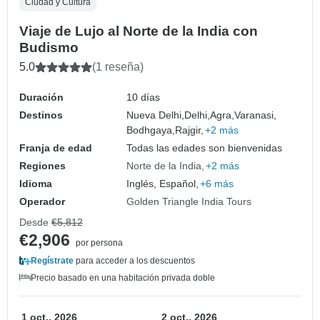
Ciudad y Cultura
Viaje de Lujo al Norte de la India con
Budismo
5.0
(1 reseña)
Duración
10 días
Destinos
Nueva Delhi,
Delhi,
Agra,
Varanasi,
Bodhgaya,
Rajgir,
+2 más
Franja de edad
Todas las edades son bienvenidas
Regiones
Norte de la India
+2 más
Idioma
Inglés, Español,
+6 más
Operador
Golden Triangle India Tours
Desde
€5,812
€2,906
por persona
Regístrate
para acceder a los descuentos
Precio basado en una habitación privada doble
1 oct., 2026
2 oct., 2026