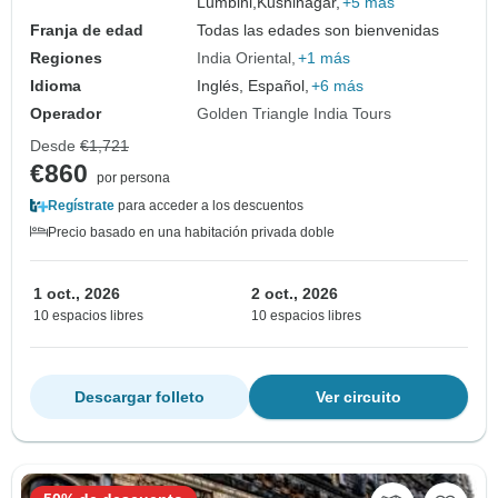
Lumbini,
Kushinagar,
+5 más
Franja de edad
Todas las edades son bienvenidas
Regiones
India Oriental
+1 más
Idioma
Inglés, Español,
+6 más
Operador
Golden Triangle India Tours
Desde
€1,721
€860
por persona
Regístrate
para acceder a los descuentos
Precio basado en una habitación privada doble
1 oct., 2026
2 oct., 2026
10 espacios libres
10 espacios libres
Descargar folleto
Ver circuito