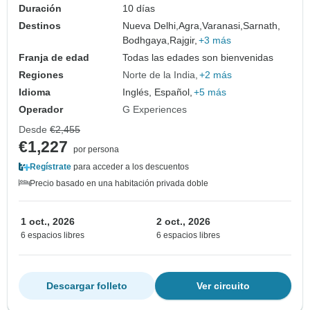
Duración
10 días
Destinos
Nueva Delhi,
Agra,
Varanasi,
Sarnath,
Bodhgaya,
Rajgir,
+3 más
Franja de edad
Todas las edades son bienvenidas
Regiones
Norte de la India
+2 más
Idioma
Inglés, Español,
+5 más
Operador
G Experiences
Desde
€2,455
€1,227
por persona
Regístrate
para acceder a los descuentos
Precio basado en una habitación privada doble
1 oct., 2026
2 oct., 2026
6 espacios libres
6 espacios libres
Descargar folleto
Ver circuito