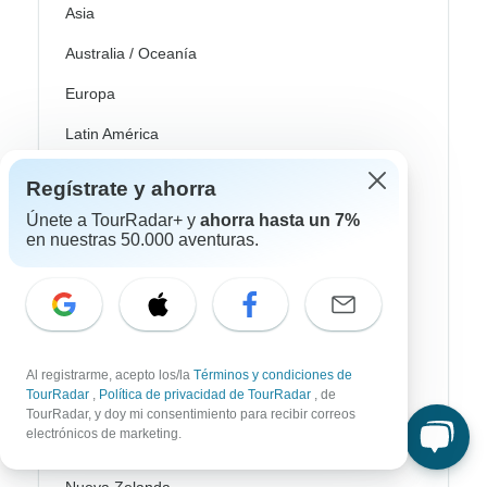
Asia
Australia / Oceanía
Europa
Latin América
América del Sur
Regístrate y ahorra
Egipto
Únete a TourRadar+ y
ahorra hasta un 7%
en nuestras 50.000 aventuras.
Marruecos
Sudáfrica
Bali
China
Al registrarme, acepto los/la
Términos y condiciones de
TourRadar
,
Política de privacidad de TourRadar
, de
India
TourRadar, y doy mi consentimiento para recibir correos
electrónicos de marketing.
Japón