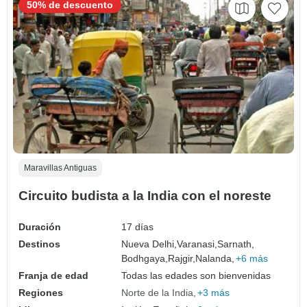
50% de descuento
Maravillas Antiguas
Circuito budista a la India con el noreste
Duración
17 días
Destinos
Nueva Delhi,
Varanasi,
Sarnath,
Bodhgaya,
Rajgir,
Nalanda,
+6 más
Franja de edad
Todas las edades son bienvenidas
Regiones
Norte de la India
+3 más