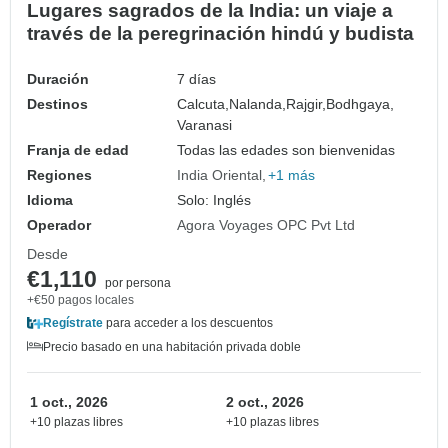
Lugares sagrados de la India: un viaje a
través de la peregrinación hindú y budista
Duración
7 días
Destinos
Calcuta,
Nalanda,
Rajgir,
Bodhgaya,
Varanasi
Franja de edad
Todas las edades son bienvenidas
Regiones
India Oriental
+1 más
Idioma
Solo: Inglés
Operador
Agora Voyages OPC Pvt Ltd
Desde
€1,110
por persona
+€50 pagos locales
Regístrate
para acceder a los descuentos
Precio basado en una habitación privada doble
1 oct., 2026
2 oct., 2026
+10 plazas libres
+10 plazas libres