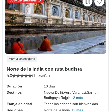
50% de descuento
Maravillas Antiguas
Norte de la India con ruta budista
5.0
(1 reseña)
Duración
10 días
Destinos
Nueva Delhi,
Agra,
Varanasi,
Sarnath,
Bodhgaya,
Rajgir,
+2 más
Franja de edad
Todas las edades son bienvenidas
Regiones
Norte de la India
+2 más