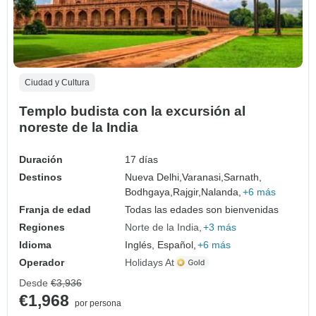
Ciudad y Cultura
Templo budista con la excursión al
noreste de la India
Duración
17 días
Destinos
Nueva Delhi,
Varanasi,
Sarnath,
Bodhgaya,
Rajgir,
Nalanda,
+6 más
Franja de edad
Todas las edades son bienvenidas
Regiones
Norte de la India
+3 más
Idioma
Inglés, Español,
+6 más
Operador
Holidays At
Desde
€3,936
€1,968
por persona