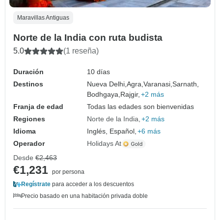
Maravillas Antiguas
Norte de la India con ruta budista
5.0
(1 reseña)
Duración
10 días
Destinos
Nueva Delhi,
Agra,
Varanasi,
Sarnath,
Bodhgaya,
Rajgir,
+2 más
Franja de edad
Todas las edades son bienvenidas
Regiones
Norte de la India
+2 más
Idioma
Inglés, Español,
+6 más
Operador
Holidays At
Desde
€2,463
€1,231
por persona
Regístrate
para acceder a los descuentos
Precio basado en una habitación privada doble