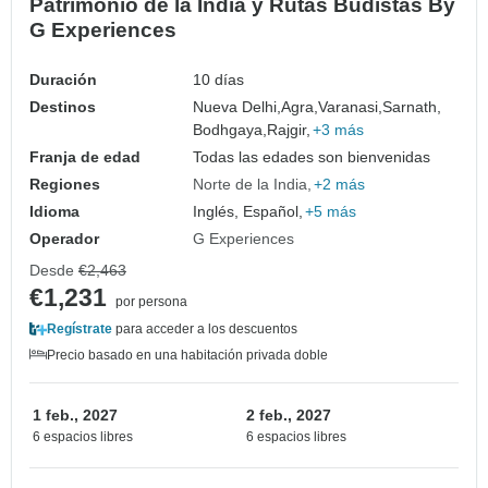
Patrimonio de la India y Rutas Budistas By
G Experiences
Duración
10 días
Destinos
Nueva Delhi,
Agra,
Varanasi,
Sarnath,
Bodhgaya,
Rajgir,
+3 más
Franja de edad
Todas las edades son bienvenidas
Regiones
Norte de la India
+2 más
Idioma
Inglés, Español,
+5 más
Operador
G Experiences
Desde
€2,463
€1,231
por persona
Regístrate
para acceder a los descuentos
Precio basado en una habitación privada doble
1 feb., 2027
2 feb., 2027
6 espacios libres
6 espacios libres