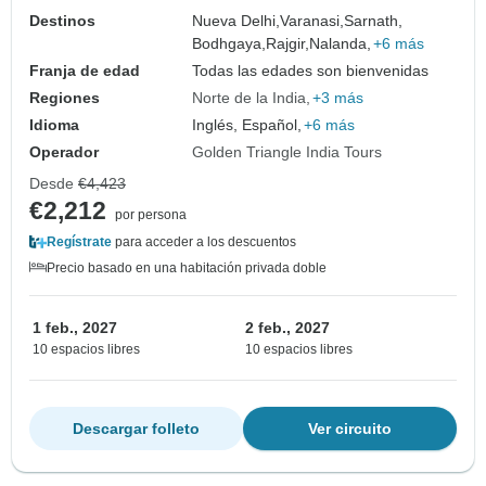
Destinos
Nueva Delhi,
Varanasi,
Sarnath,
Bodhgaya,
Rajgir,
Nalanda,
+6 más
Franja de edad
Todas las edades son bienvenidas
Regiones
Norte de la India
+3 más
Idioma
Inglés, Español,
+6 más
Operador
Golden Triangle India Tours
Desde
€4,423
€2,212
por persona
Regístrate
para acceder a los descuentos
Precio basado en una habitación privada doble
1 feb., 2027
2 feb., 2027
10 espacios libres
10 espacios libres
Descargar folleto
Ver circuito