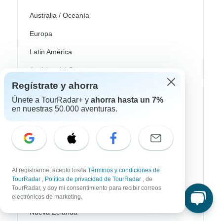
Australia / Oceanía
Europa
Latin América
América del Sur
Regístrate y ahorra
Egipto
Únete a TourRadar+ y
ahorra hasta un 7%
Marruecos
en nuestras 50.000 aventuras.
Sudáfrica
Bali
China
Al registrarme, acepto los/la
Términos y condiciones de
India
TourRadar
,
Política de privacidad de TourRadar
, de
TourRadar, y doy mi consentimiento para recibir correos
Japón
electrónicos de marketing.
Nueva Zelanda