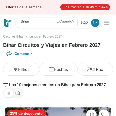
Ofertas de la semana
Finaliza:
1
d
19
h
49
min
45
s
Bihar
¿Cuándo?
2
Circuitos Bihar
/
circuitos en Febrero 2027
Bihar Circuitos y Viajes en Febrero 2027
Compartir
Filtros
Fechas
2
Pax
Los 10 mejores circuitos en Bihar para Febrero 2027
25% de descuento