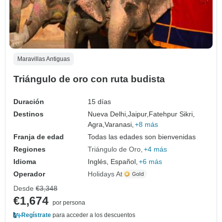
Maravillas Antiguas
Triángulo de oro con ruta budista
Duración
15 días
Destinos
Nueva Delhi,
Jaipur,
Fatehpur Sikri,
Agra,
Varanasi,
+8 más
Franja de edad
Todas las edades son bienvenidas
Regiones
Triángulo de Oro
+4 más
Idioma
Inglés, Español,
+6 más
Operador
Holidays At
Desde
€3,348
€1,674
por persona
Regístrate
para acceder a los descuentos