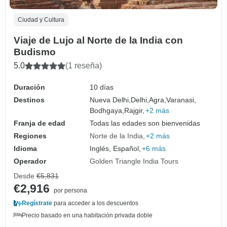
Ciudad y Cultura
Viaje de Lujo al Norte de la India con
Budismo
5.0
(1 reseña)
Duración
10 días
Destinos
Nueva Delhi,
Delhi,
Agra,
Varanasi,
Bodhgaya,
Rajgir,
+2 más
Franja de edad
Todas las edades son bienvenidas
Regiones
Norte de la India
+2 más
Idioma
Inglés, Español,
+6 más
Operador
Golden Triangle India Tours
Desde
€5,831
€2,916
por persona
Regístrate
para acceder a los descuentos
Precio basado en una habitación privada doble