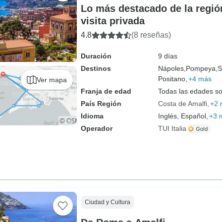
Lo más destacado de la regi
visita privada
4.8
(8 reseñas)
Duración
9 días
Destinos
Nápoles,
Pompeya,
S
Positano,
+4 más
Ver mapa
Franja de edad
Todas las edades s
País Región
Costa de Amalfi
+2 
Idioma
Inglés, Español,
+3 
Operador
TUI Italia
Ciudad y Cultura