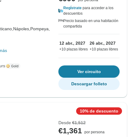
por persona
Regístrate
para acceder a los
descuentos
Precio basado en una habitación
compartida
ticano,
Nápoles,
Pompeya,
12 abr., 2027
26 abr., 2027
+10 plazas libres
+10 plazas libres
más
urs
Ver circuito
Descargar folleto
10% de descuento
Desde
€1,512
€1,361
por persona