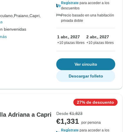
Regístrate
para acceder a los
descuentos
culano,
Praiano,
Capri,
Precio basado en una habitación
privada doble
ás
on bienvenidas
más
1 abr., 2027
2 abr., 2027
+10 plazas libres
+10 plazas libres
Ver circuito
Descargar folleto
27% de descuento
Desde
€1,823
la Adriana a Capri
€1,331
por persona
Regístrate
para acceder a los