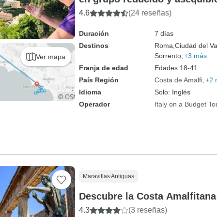
4.6
(24 reseñas)
Duración
7 días
Destinos
Roma,
Ciudad del Va
Sorrento,
+3 más
Ver mapa
Franja de edad
Edades 18-41
País Región
Costa de Amalfi
+2 
Idioma
Solo: Inglés
Operador
Italy on a Budget To
Maravillas Antiguas
Descubre la Costa Amalfitana
4.3
(3 reseñas)