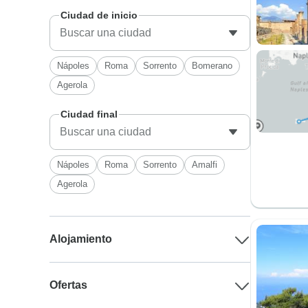
Ciudad de inicio
Nápoles
Roma
Sorrento
Bomerano
Agerola
Ciudad final
Nápoles
Roma
Sorrento
Amalfi
Agerola
Alojamiento
Ofertas