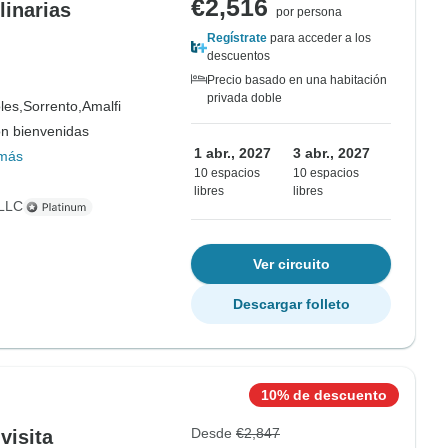
€2,516
linarias
por persona
Regístrate
para acceder a los
descuentos
Precio basado en una habitación
privada doble
les,
Sorrento,
Amalfi
on bienvenidas
1 abr., 2027
3 abr., 2027
más
10 espacios
10 espacios
libres
libres
 LLC
Ver circuito
Descargar folleto
10% de descuento
Desde
€2,847
visita