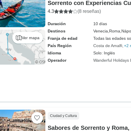
Sorrento con Experiencias Cu
4.3
(8 reseñas)
Duración
10 días
Destinos
Venecia,
Roma,
Nápo
Ver mapa
Franja de edad
Todas las edades s
País Región
Costa de Amalfi
+2 
Idioma
Solo: Inglés
Operador
Wanderful Holidays
Ciudad y Cultura
Sabores de Sorrento y Roma, 