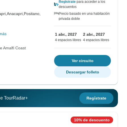
Regístrate
para acceder a los
descuentos
pri,
Anacapri,
Positano,
Precio basado en una habitación
privada doble
más
1 abr., 2027
2 abr., 2027
4 espacios libres
4 espacios libres
e Amalfi Coast
Ver circuito
Descargar folleto
 de TourRadar+
Regístrate
10% de descuento