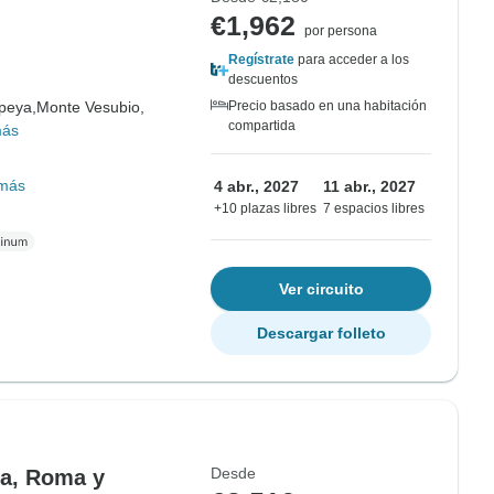
€1,962
por persona
Regístrate
para acceder a los
descuentos
peya,
Monte Vesubio,
Precio basado en una habitación
compartida
más
más
4 abr., 2027
11 abr., 2027
+10 plazas libres
7 espacios libres
Ver circuito
Descargar folleto
Desde
ia, Roma y