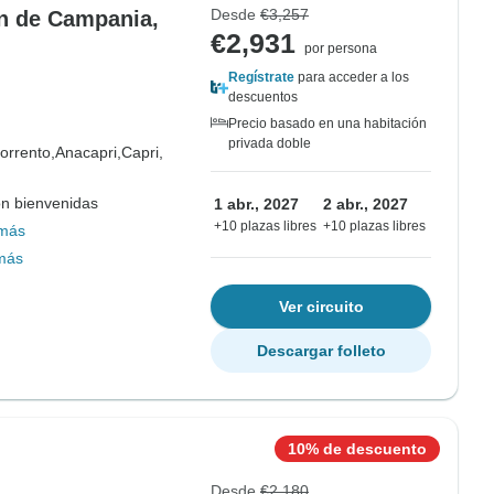
Desde
€3,257
ón de Campania,
€2,931
por persona
Regístrate
para acceder a los
descuentos
Precio basado en una habitación
privada doble
orrento,
Anacapri,
Capri,
on bienvenidas
1 abr., 2027
2 abr., 2027
+10 plazas libres
+10 plazas libres
más
más
Ver circuito
Descargar folleto
10% de descuento
Desde
€2,180