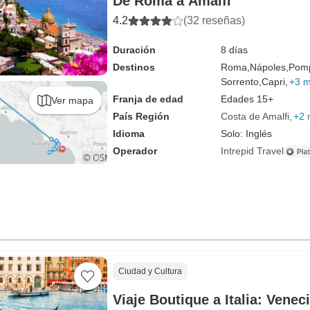
De Roma a Amalfi
4.2
(32 reseñas)
Duración
8 días
Destinos
Roma,
Nápoles,
Pom
Sorrento,
Capri,
+3 
Franja de edad
Edades 15+
Ver mapa
País Región
Costa de Amalfi
+2 
Idioma
Solo: Inglés
Operador
Intrepid Travel
Ciudad y Cultura
Viaje Boutique a Italia: Venec