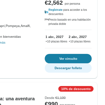
€2,562
por persona
Regístrate
para acceder a los
descuentos
Precio basado en una habitación
privada doble
pri,
Pompeya,
Amalfi,
on bienvenidas
1 abr., 2027
2 abr., 2027
+10 plazas libres
+10 plazas libres
más
Ver circuito
Descargar folleto
10% de descuento
Desde
€1,100
a: una aventura
€990
e