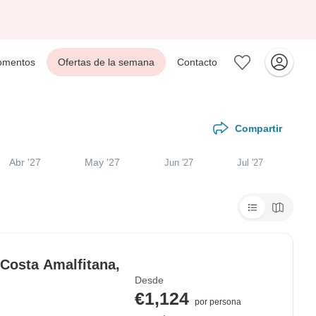
mentos
Ofertas de la semana
Contacto
Compartir
Abr '27
May '27
Jun '27
Jul '27
 Costa Amalfitana,
Desde
€1,124
por persona