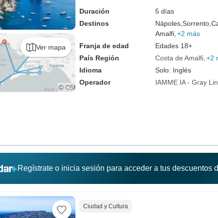
Duración
5 días
Destinos
Nápoles,
Sorrento,
Ca
Amalfi,
+2 más
Franja de edad
Edades 18+
Ver mapa
País Región
Costa de Amalfi
+2 
Idioma
Solo: Inglés
Operador
IAMME IA - Gray Lin
Regístrate o inicia sesión para acceder a tus descuentos
Ciudad y Cultura