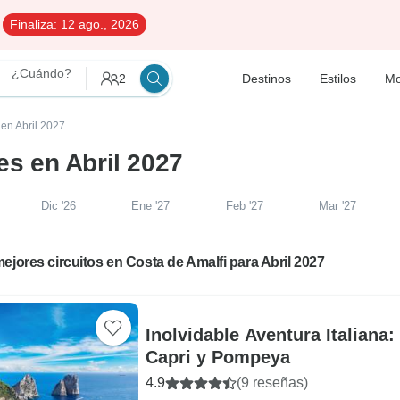
Finaliza:
12 ago., 2026
¿Cuándo?
2
Destinos
Estilos
Mo
 en Abril 2027
es en Abril 2027
Dic '26
Ene '27
Feb '27
Mar '27
ejores circuitos en Costa de Amalfi para Abril 2027
Inolvidable Aventura Italiana:
Capri y Pompeya
4.9
(9 reseñas)