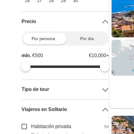
26
27
28
29
30
Precio
Por persona
Por día
mín.
€500
€10,000+
Tipo de tour
Viajeros en Solitario
Habitación privada
94