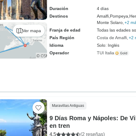
Duración
4 días
Destinos
Amalfi,
Pompeya,
Her
Monte Solaro,
+2 m
Franja de edad
Todas las edades s
Ver mapa
País Región
Costa de Amalfi
+2 
Idioma
Solo: Inglés
Operador
TUI Italia
Maravillas Antiguas
9 Días Roma y Nápoles: De Vil
en tren
4.5
(2 reseñas)