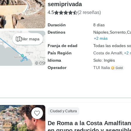
semiprivada
4.5
(2 reseñas)
Duración
8 días
Destinos
Nápoles,
Sorrento,
Ca
+2 más
Ver mapa
Franja de edad
Todas las edades s
País Región
Costa de Amalfi
+2 
Idioma
Solo: Inglés
Operador
TUI Italia
Ciudad y Cultura
De Roma a la Costa Amalfitan
en grupo reducido y asequibl