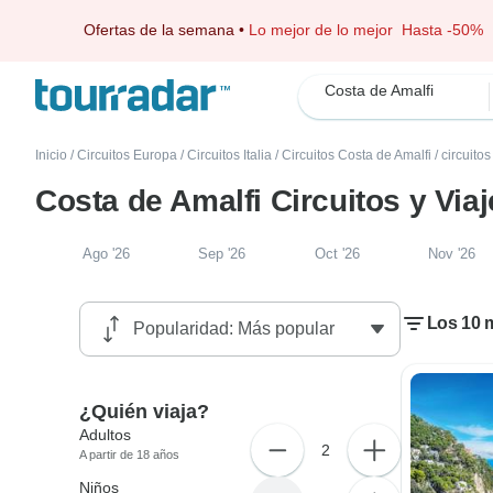
Ofertas de la semana
•
Lo mejor de lo mejor
Hasta -50%
Costa de Amalfi
Inicio
/
Circuitos Europa
/
Circuitos Italia
/
Circuitos Costa de Amalfi
/
circuitos
Costa de Amalfi Circuitos y Viaj
Ago '26
Sep '26
Oct '26
Nov '26
Los 10 m
¿Quién viaja?
Adultos
2
A partir de 18 años
Niños