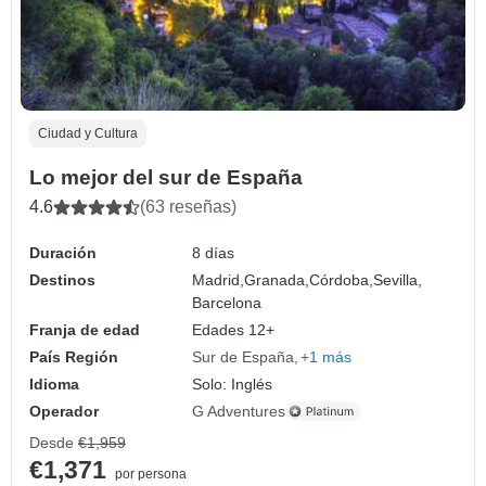
Ciudad y Cultura
Lo mejor del sur de España
4.6
(63 reseñas)
Duración
8 días
Destinos
Madrid,
Granada,
Córdoba,
Sevilla,
Barcelona
Franja de edad
Edades 12+
País Región
Sur de España
+1 más
Idioma
Solo: Inglés
Operador
G Adventures
Desde
€1,959
€1,371
por persona