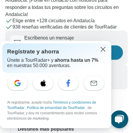
Andalucía. ¡Ponte en contacto con nosotros para
responder a todas tus preguntas sobre los circuitos en
Andalucía!
Elige entre +128 circuitos en Andalucía
938 reseñas verificadas de clientes de TourRadar
Escríbenos un mensaje
Regístrate y ahorra
Haznos una pregunta
Únete a TourRadar+ y
ahorra hasta un 7%
en nuestras 50.000 aventuras.
Llámanos
+34 933 938 984
Al registrarme, acepto los/la
Términos y condiciones de
TourRadar
,
Política de privacidad de TourRadar
, de
TourRadar, y doy mi consentimiento para recibir correos
electrónicos de marketing.
Destinos más populares